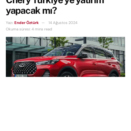
yapacak mı?
Yazı:
Ender Öztürk
14 Ağustos 2024
Okuma süresi: 4 mins read
Türkiye, 27 yıl aradan sonra ilk kez doğrudan bir
otomotiv yatırımı alıyor ve bu yatırımın kaynağı Çin.
Dünyanın en büyük elektrikli otomobil üreticisi
BYD’nin Türkiye’ye 1 milyar dolarlık yatırım