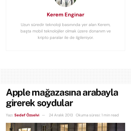
Kerem Enginar
Uzun süredir teknoloji basınında yer alan Kerem,
başta mobil teknolojiler olmak üzere donanım ve
kripto paralar ile de ilgileniyor.
Apple mağazasına arabayla
girerek soydular
Yazı:
Sedef Özselvi
24 Aralık 2013
Okuma süresi: 1 min read