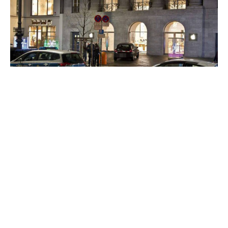
Berlin Kurfürstendamm
’da bulunan tek
Apple
Store
, geçtiğimiz aylarda restore edilmiş bir tiyatro
içinde açılmıştı. Bu mağaza, bugün sabah
saatlerinde henüz kimlikleri belirlenemeyen
hırsızların hedefi oldu. Otomobil ile mağazanın
kapısını kıran hırsızlar, müşteriler için sergilenen
iPhone , iPad ve Mac ürünlerini çalarak aynı araçla