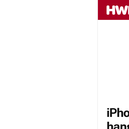
iPh
hang