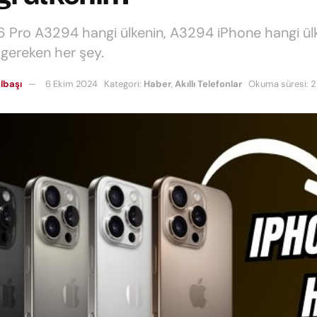
6 Pro A3294 hangi ülkenin, A3294 iPhone hangi ül
 gereken her şey.
lbaşı
6 Ekim 2024
Kategori:
Haber
,
Akıllı Telefonlar
Okuma süresi: 2