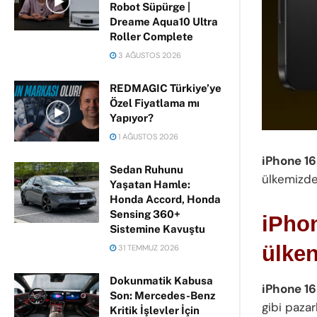
Robot Süpürge |
Dreame Aqua10 Ultra
Roller Complete
3 AĞUSTOS 2026
REDMAGIC Türkiye’ye
Özel Fiyatlama mı
Yapıyor?
1 AĞUSTOS 2026
iPhone 16
Sedan Ruhunu
ülkemizde 
Yaşatan Hamle:
Honda Accord, Honda
Sensing 360+
iPho
Sistemine Kavuştu
ülke
31 TEMMUZ 2026
Dokunmatik Kabusa
iPhone 16
Son: Mercedes-Benz
gibi pazar
Kritik İşlevler İçin