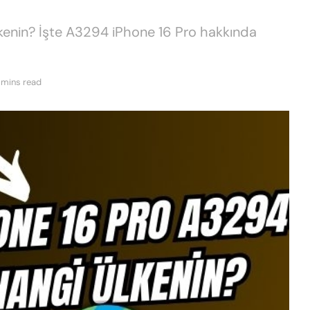
kenin? İşte A3294 iPhone 16 Pro hakkında
 mins read