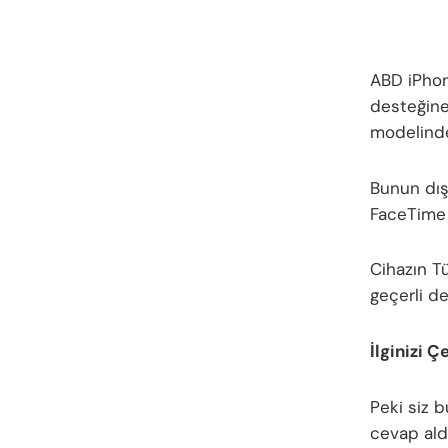
ABD iPhone
desteğine
modelinde
Bunun dış
FaceTime 
Cihazın T
geçerli de
İlginizi Ç
Peki siz 
cevap aldı