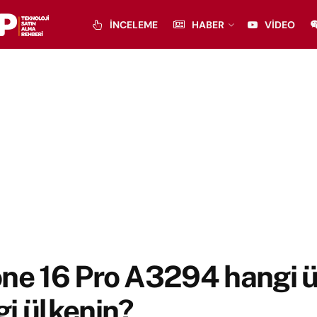
İNCELEME
HABER
VIDEO
one 16 Pro A3294 hangi 
i ülkenin?