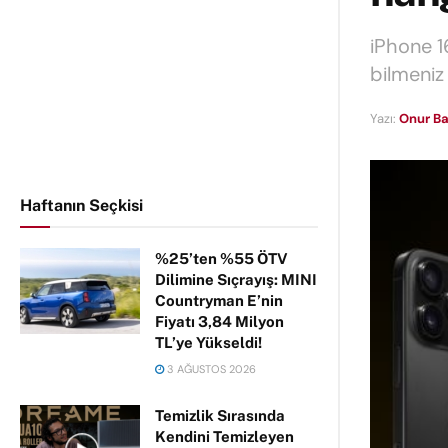
iPhone 1
bilmeniz
Yazı:
Onur Ba
Haftanın Seçkisi
%25’ten %55 ÖTV
Dilimine Sıçrayış: MINI
Countryman E’nin
Fiyatı 3,84 Milyon
TL’ye Yükseldi!
3 AĞUSTOS 2026
Temizlik Sırasında
Kendini Temizleyen