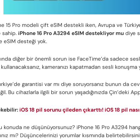
 15 Pro modeli çift eSIM destekli iken, Avrupa ve Türkiye
 sahip.
iPhone 16 Pro A3294
eSIM destekliyor mu
diye s
 eSIM desteği yok.
ında diğer bir önemli sorun ise FaceTime’da sadece sesl
kullanacaksanız, kameranızı kapatmadan sesli konuşma
ürkiye’de garantisi var mı diye soruyorsanız bunun da cev
ğil. Bu cihazlarla ilgili bir sorun yaşadığınızda Çin’deki A
ekebilir:
iOS 18 pil sorunu çileden çıkarttı! iOS 18 pil nası
bu konuda ne düşünüyorsunuz? iPhone 16 Pro A3294 hangi 
nız mı? Düşüncelerinizi yorumlar kısmında belirtebilirsini