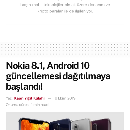
başta mobil teknolojiler olmak üzere donanım ve
kripto paralar ile de ilgileniyor.
Nokia 8.1, Android 10
güncellemesi dağıtılmaya
başlandı!
Yazı:
Kaan Yiğit Külahlı
9 Ekim 2019
Okuma süresi: 1 min read