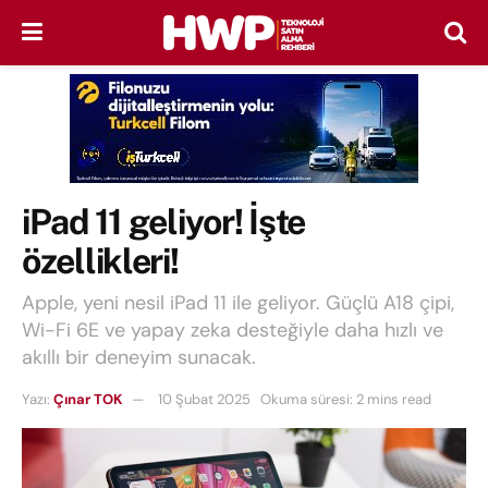
iPad 11 geliyor! İşte
özellikleri!
Apple, yeni nesil iPad 11 ile geliyor. Güçlü A18 çipi,
Wi-Fi 6E ve yapay zeka desteğiyle daha hızlı ve
akıllı bir deneyim sunacak.
Yazı:
Çınar TOK
10 Şubat 2025
Okuma süresi: 2 mins read