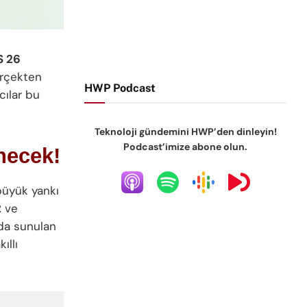
S 26
rçekten
HWP Podcast
cılar bu
Teknoloji gündemini HWP’den dinleyin!
Podcast’imize abone olun.
enecek!
büyük yankı
2
ve
nda sunulan
ıllı