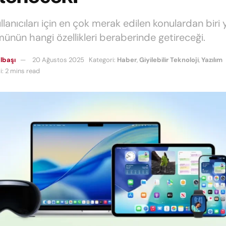
lanıcıları için en çok merak edilen konulardan biri 
ünün hangi özellikleri beraberinde getireceği.
lbaşı
20 Ağustos 2025
Kategori:
Haber
,
Giyilebilir Teknoloji
,
Yazılım
: 2 mins read