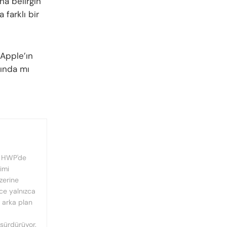
ha belirgin
farklı bir
 Apple’ın
tında mı
, HWP'de
imi
üzerine
nce yalnızca
n arka plan
 sürdürüyor.