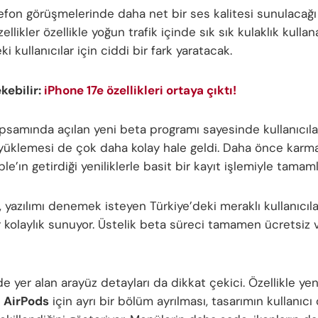
efon görüşmelerinde daha net bir ses kalitesi sunulacağı be
llikler özellikle yoğun trafik içinde sık sık kulaklık kulla
ki kullanıcılar için ciddi bir fark yaratacak.
ekebilir:
iPhone 17e özellikleri ortaya çıktı!
samında açılan yeni beta programı sayesinde kullanıcılar
yüklemesi de çok daha kolay hale geldi. Daha önce karma
le’ın getirdiği yeniliklerle basit bir kayıt işlemiyle tamaml
yazılımı denemek isteyen Türkiye’deki meraklı kullanıcıla
r kolaylık sunuyor. Üstelik beta süreci tamamen ücretsiz
e yer alan arayüz detayları da dikkat çekici. Özellikle yen
a
AirPods
için ayrı bir bölüm ayrılması, tasarımın kullanıcı 