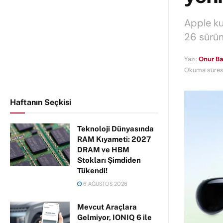
Apple kul
26 sürüm
Yazı:
Onur Ba
Okuma süresi
Haftanın Seçkisi
Teknoloji Dünyasında
RAM Kıyameti: 2027
DRAM ve HBM
Stokları Şimdiden
Tükendi!
6 AĞUSTOS 2026
Mevcut Araçlara
Gelmiyor, IONIQ 6 ile