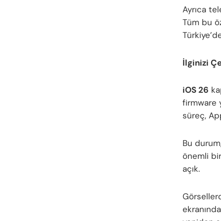
Ayrıca tel
Tüm bu öze
Türkiye’de
İlginizi Ç
iOS 26
kap
firmware 
süreç, App
Bu durum, 
önemli bi
açık.
Görsellerd
ekranınd