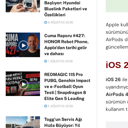
Başlıyor: Hyundai
Bluelink Paketleri ve
Özellikleri
6 AĞUSTOS 2026
Apple kull
sürümünün
Cuma Raporu #427:
AirPods d
HONOR Robot Phone,
güncellem
Apple’dan tarihi gelir
ve dahası
7 AĞUSTOS 2026
iOS 2
REDMAGIC 11S Pro
iOS 26
ile
PUBG, Genshin Impact
uyandırıyo
ve e-Football Oyun
Testi | Snapdragon 8
AirPods 
Elite Gen 5 Leading
sürümün üz
3 AĞUSTOS 2026
kullanım t
Togg’un Servis Ağı
Hızla Büyüyor: Yıl