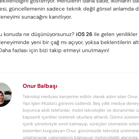
killendiğini gösteriyor. Menülerin daha sade, ikonların da
esi, güncellemenin sadece teknik değil görsel anlamda da 
deneyimi sunacağını kanıtlıyor.
 bu konuda ne düşünüyorsunuz?
iOS 26
ile gelen yenilikler
deneyiminde yeni bir çağ mı açıyor, yoksa beklentilerin al
Daha fazlası için bizi takip etmeyi unutmayın!
Onur Balbaşı
Teknoloji medyası kariyerine editör olarak adım atan Onur
Yazı İşleri Müdürü görevini üstlendi. Beş yıllık medya deney
boyunca akıllı telefonlar, mobil teknolojiler ve donanımlar 
kapsamlı içerikler üreterek okurlara aktardı. Görevi süresi
içerik yönetimiyle sınırlı kalmayıp, süreçleri otomatize ede
sistemleri kurgulayan Onur, günümüzde teknoloji üretimine
odaklanarak çalışmalarını bilgisayar mühendisliği alanında