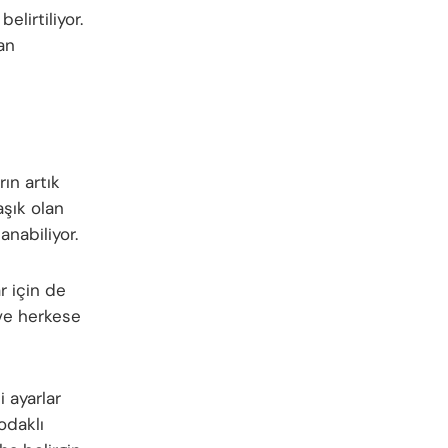
lirtiliyor.
nan
ın artık
şık olan
anabiliyor.
r için de
 ve herkese
i ayarlar
odaklı