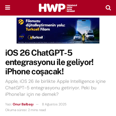
iOS 26 ChatGPT-5
entegrasyonu ile geliyor!
iPhone coşacak!
Apple, iOS 26 ile birlikte Apple Intelligence içine
ChatGPT-5 entegrasyonu getiriyor. Peki bu
iPhone'lar için ne demek?
Yazı:
Onur Balbaşı
8 Ağustos 2025
Okuma süresi: 2 mins read