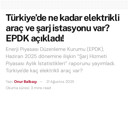
Türkiye’de ne kadar elektrikli
araç ve şarj istasyonu var?
EPDK açıkladı!
Enerji Piyasası Düzenleme Kurumu (EPDK),
Haziran 2025 dönemine ilişkin “Şarj Hizmeti
Piyasası Aylık İstatistikleri” raporunu yayımladı.
Türkiye'de kaç elektrikli araç var?
Yazı:
Onur Balbaşı
21 Ağustos 2025
Okuma süresi: 3 mins read