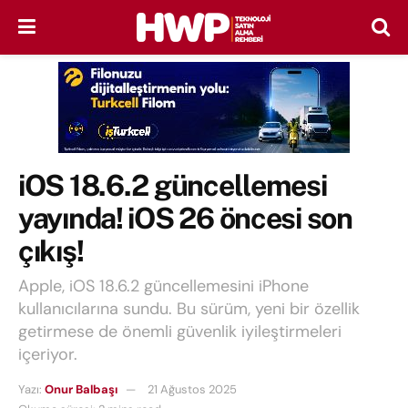
iOS 18.6.2 güncellemesi
yayında! iOS 26 öncesi son
çıkış!
Apple, iOS 18.6.2 güncellemesini iPhone
kullanıcılarına sundu. Bu sürüm, yeni bir özellik
getirmese de önemli güvenlik iyileştirmeleri
içeriyor.
Yazı:
Onur Balbaşı
21 Ağustos 2025