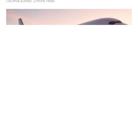
Okuma süresi: 2 mins read
Apple
, artan ithalat vergilerinden etkilenmemek
için adeta bir casusluk filminden fırlamış gibi
hareket etti. Mart ayının son günlerinde
Apple
,
Hindistan’dan Amerika’ya yalnızca üç gün içinde
beş kargo uçağı dolusu
iPhone
ve diğer donanım
ekipmanlarını gönderdi. İlk bakışta lojistik bir
operasyon gibi görünse de, perde arkasında