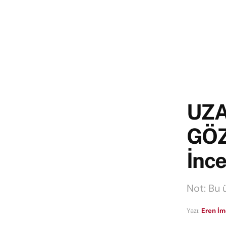
UZA
GÖZ
İnc
Not: Bu 
Yazı:
Eren İ