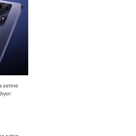
a setine
iyor:
na sahip