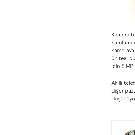
Kamera ta
kurulumun
kameraya b
ünitesi bu
için 8 MP
Akıllı tel
diğer paz
düşünüyor