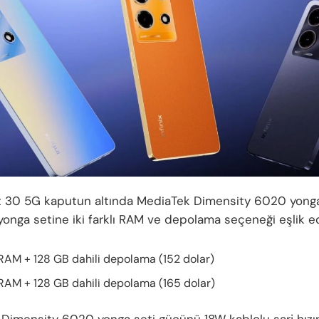
ot 30 5G kaputun altında MediaTek Dimensity 6020 yong
yonga setine iki farklı RAM ve depolama seçeneği eşlik ed
RAM + 128 GB dahili depolama (152 dolar)
RAM + 128 GB dahili depolama (165 dolar)
Dimensity 6020 yonga seti gücünü 18W kablolu şarj hızı