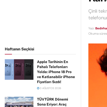
Çinli tek
telefonu
Yazı:
Bedirha
Okuma süresi
Haftanın Seçkisi
Apple Tarihinin En
Pahalı Telefonları
Yolda: iPhone 18 Pro
ve Katlanabilir iPhone
Fiyatları Sızdı!
3 AĞUSTOS 2026
TÜVTÜRK Dönemi
Sona Eriyor: Araç