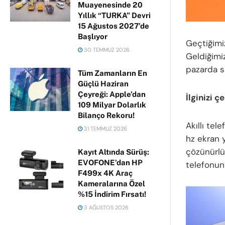
Muayenesinde 20
Yıllık “TURKA” Devri
15 Ağustos 2027’de
Başlıyor
Geçtiğimi
30 TEMMUZ 2026
Geldiğimi
pazarda s
Tüm Zamanların En
Güçlü Haziran
Çeyreği: Apple’dan
İlginizi ç
109 Milyar Dolarlık
Bilanço Rekoru!
Akıllı tel
31 TEMMUZ 2026
hz ekran 
çözünürlüğ
Kayıt Altında Sürüş:
EVOFONE’dan HP
telefonun 
F499x 4K Araç
Kameralarına Özel
%15 İndirim Fırsatı!
3 AĞUSTOS 2026