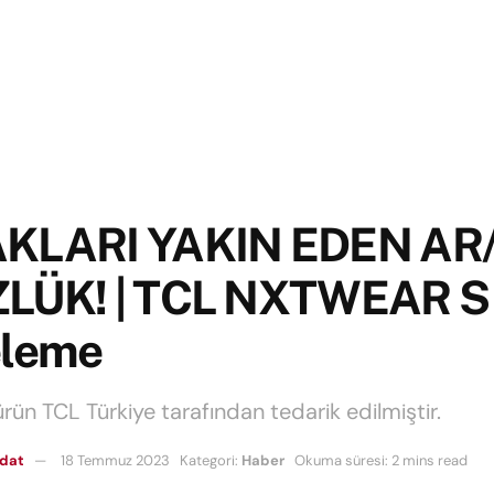
KLARI YAKIN EDEN AR
LÜK! | TCL NXTWEAR S
eleme
ürün TCL Türkiye tarafından tedarik edilmiştir.
mdat
18 Temmuz 2023
Kategori:
Haber
Okuma süresi: 2 mins read