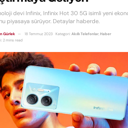
noloji devi Infinix, Infinix Hot 30 5G isimli yeni ekon
nu piyasaya sürüyor. Detaylar haberde.
n Gürlek
18 Temmuz 2023
Kategori:
Akıllı Telefonlar
,
Haber
: 2 mins read