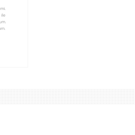
mi.
ile
rum.
um.