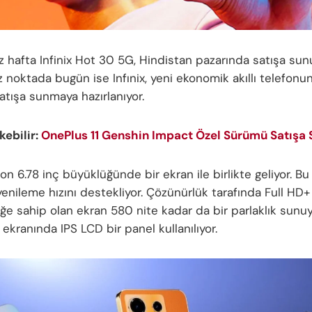
z hafta Infinix Hot 30 5G, Hindistan pazarında satışa su
z noktada bugün ise Infınix, yeni ekonomik akıllı telefonu
atışa sunmaya hazırlanıyor.
ekebilir:
OnePlus 11 Genshin Impact Özel Sürümü Satışa 
efon 6.78 inç büyüklüğünde bir ekran ile birlikte geliyor. B
yenileme hızını destekliyor. Çözünürlük tarafında Full HD+
e sahip olan ekran 580 nite kadar da bir parlaklık sunuyor
ekranında IPS LCD bir panel kullanılıyor.