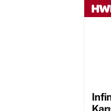
Infi
Karı