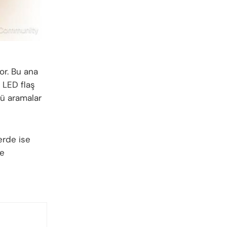
or. Bu ana
ü LED flaş
lü aramalar
erde ise
ne