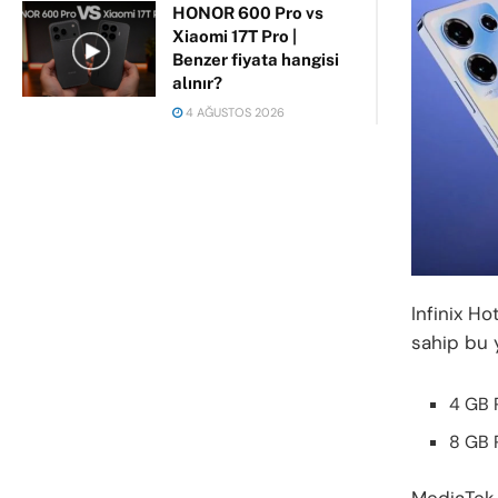
HONOR 600 Pro vs
Xiaomi 17T Pro |
Benzer fiyata hangisi
alınır?
4 AĞUSTOS 2026
Infinix H
sahip bu 
4 GB 
8 GB 
MediaTek 