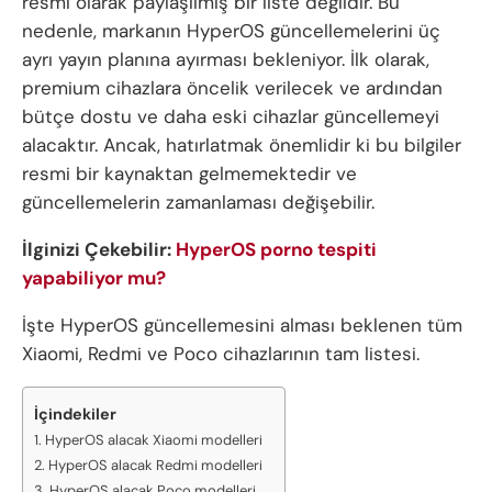
resmi olarak paylaşılmış bir liste değildir. Bu
nedenle, markanın HyperOS güncellemelerini üç
ayrı yayın planına ayırması bekleniyor. İlk olarak,
premium cihazlara öncelik verilecek ve ardından
bütçe dostu ve daha eski cihazlar güncellemeyi
alacaktır. Ancak, hatırlatmak önemlidir ki bu bilgiler
resmi bir kaynaktan gelmemektedir ve
güncellemelerin zamanlaması değişebilir.
İlginizi Çekebilir:
HyperOS porno tespiti
yapabiliyor mu?
İşte HyperOS güncellemesini alması beklenen tüm
Xiaomi, Redmi ve Poco cihazlarının tam listesi.
İçindekiler
HyperOS alacak Xiaomi modelleri
HyperOS alacak Redmi modelleri
HyperOS alacak Poco modelleri