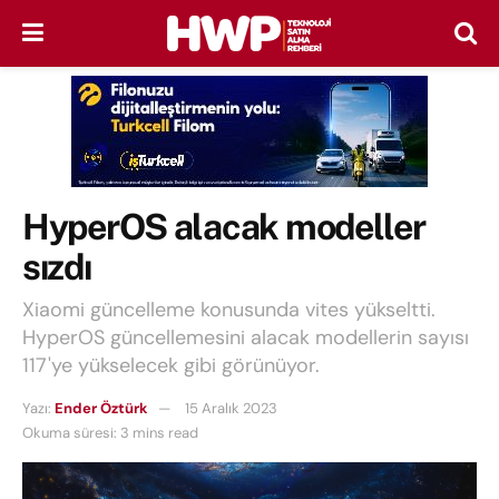
HyperOS alacak modeller
sızdı
Xiaomi güncelleme konusunda vites yükseltti.
HyperOS güncellemesini alacak modellerin sayısı
117'ye yükselecek gibi görünüyor.
Yazı:
Ender Öztürk
15 Aralık 2023
Okuma süresi: 3 mins read