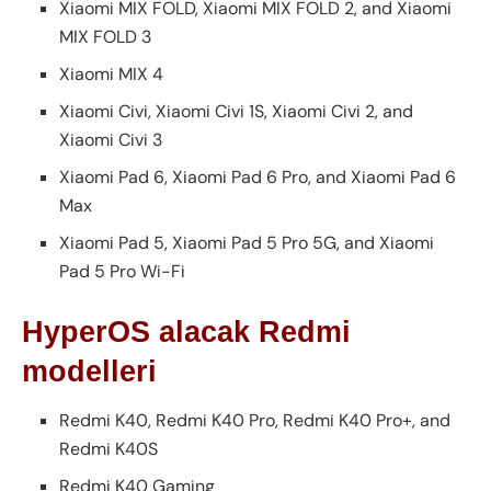
Xiaomi MIX FOLD, Xiaomi MIX FOLD 2, and Xiaomi
MIX FOLD 3
Xiaomi MIX 4
Xiaomi Civi, Xiaomi Civi 1S, Xiaomi Civi 2, and
Xiaomi Civi 3
Xiaomi Pad 6, Xiaomi Pad 6 Pro, and Xiaomi Pad 6
Max
Xiaomi Pad 5, Xiaomi Pad 5 Pro 5G, and Xiaomi
Pad 5 Pro Wi-Fi
HyperOS alacak Redmi
modelleri
Redmi K40, Redmi K40 Pro, Redmi K40 Pro+, and
Redmi K40S
Redmi K40 Gaming