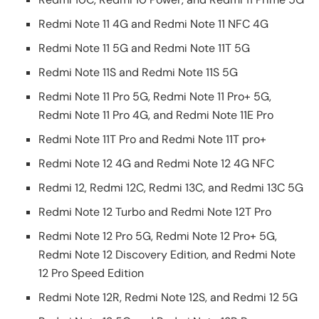
Redmi Note 11 4G and Redmi Note 11 NFC 4G
Redmi Note 11 5G and Redmi Note 11T 5G
Redmi Note 11S and Redmi Note 11S 5G
Redmi Note 11 Pro 5G, Redmi Note 11 Pro+ 5G,
Redmi Note 11 Pro 4G, and Redmi Note 11E Pro
Redmi Note 11T Pro and Redmi Note 11T pro+
Redmi Note 12 4G and Redmi Note 12 4G NFC
Redmi 12, Redmi 12C, Redmi 13C, and Redmi 13C 5G
Redmi Note 12 Turbo and Redmi Note 12T Pro
Redmi Note 12 Pro 5G, Redmi Note 12 Pro+ 5G,
Redmi Note 12 Discovery Edition, and Redmi Note
12 Pro Speed Edition
Redmi Note 12R, Redmi Note 12S, and Redmi 12 5G