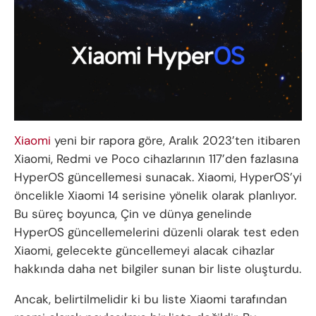
Xiaomi
yeni bir rapora göre, Aralık 2023’ten itibaren
Xiaomi, Redmi ve Poco cihazlarının 117’den fazlasına
HyperOS güncellemesi sunacak. Xiaomi, HyperOS’yi
öncelikle Xiaomi 14 serisine yönelik olarak planlıyor.
Bu süreç boyunca, Çin ve dünya genelinde
HyperOS güncellemelerini düzenli olarak test eden
Xiaomi, gelecekte güncellemeyi alacak cihazlar
hakkında daha net bilgiler sunan bir liste oluşturdu.
Ancak, belirtilmelidir ki bu liste Xiaomi tarafından