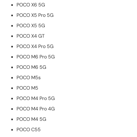
POCO X6 5G
POCO X5 Pro 5G
POCO X5 5G
POCO X4 GT
POCO X4 Pro 5G
POCO M6 Pro 5G
POCO M6 5G
POCO M5s
POCO M5
POCO M4 Pro 5G
POCO M4 Pro 4G
POCO M4 5G
POCO C55