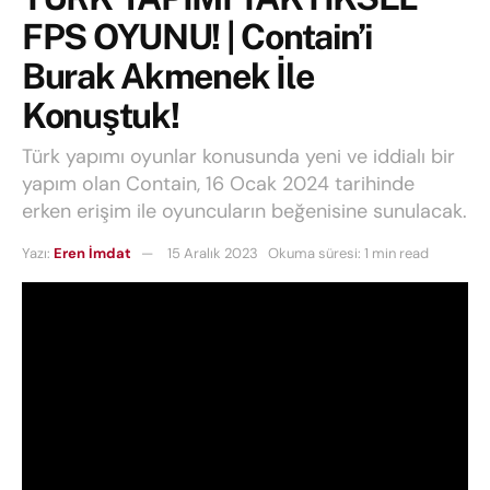
FPS OYUNU! | Contain’i
Burak Akmenek İle
Konuştuk!
Türk yapımı oyunlar konusunda yeni ve iddialı bir
yapım olan Contain, 16 Ocak 2024 tarihinde
erken erişim ile oyuncuların beğenisine sunulacak.
Yazı:
Eren İmdat
15 Aralık 2023
Okuma süresi: 1 min read