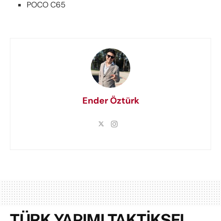
POCO C65
Ender Öztürk
TÜRK YAPIMI TAKTİKSEL