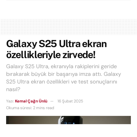
Galaxy S25 Ultra ekran
özellikleriyle zirvede!
Galaxy S25 Ultra, ekranıyla rakiplerini geride
bırakarak büyük bir başarıya imza attı. Galaxy
S25 Ultra ekran özellikleri ve test sonuçlarını
nasıl?
Yazı:
Kemal Çağrı Ünlü
16 Şubat 2025
Okuma süresi: 2 mins read