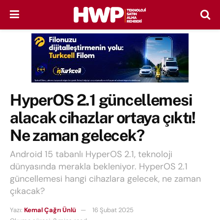
HyperOS 2.1 güncellemesi
alacak cihazlar ortaya çıktı!
Ne zaman gelecek?
Android 15 tabanlı HyperOS 2.1, teknoloji
dünyasında merakla bekleniyor. HyperOS 2.1
güncellemesi hangi cihazlara gelecek, ne zaman
çıkacak?
Yazı:
Kemal Çağrı Ünlü
16 Şubat 2025