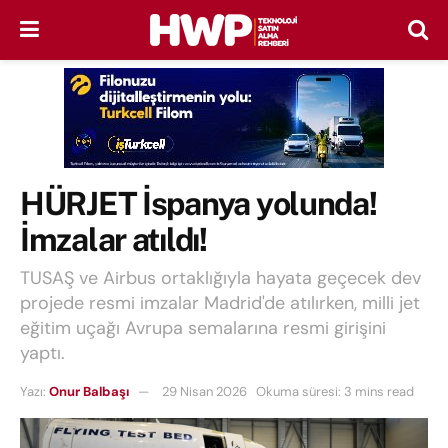
HÜRJET İspanya yolunda!
İmzalar atıldı!
TUSAŞ ve Airbus ortaklığıyla hayata geçecek dev
projede resmi imzalar Madrid'de atılırken, milli jet
eğitim uçağı Avrupa semalarına resmi girişini
yaptı.
Yazı:
Onur Balbaşı
29 Nisan 2026
Okuma süresi: 3 mins read