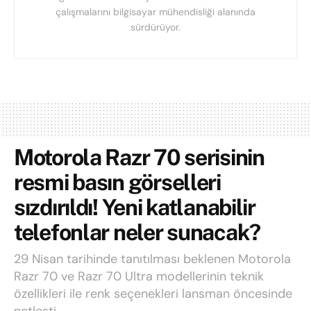
çalışmalarını bilgisayar mühendisliği alanında
sürdürüyor.
Motorola Razr 70 serisinin
resmi basın görselleri
sızdırıldı! Yeni katlanabilir
telefonlar neler sunacak?
29 Nisan tarihinde tanıtılması beklenen Motorola
Razr 70 ve Razr 70 Ultra modellerinin teknik
özellikleri ile renk seçenekleri lansman öncesinde
netleşti.