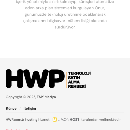
içerik yönetimiyle sınırlı kalmayıp, süreçleri otomatize
eden arka plan sistemleri kurgulayan Onur,
günümüzde teknoloji üretimine odaklanarak
çalışmalarını bilgisayar mühendisliği alanında
sürdürüyor.
Copyright © 2025,
EMY Medya
Künye
İletişim
HWP.com.tr
hosting
hizmeti
tarafından verilmektedir.