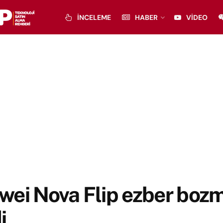
İNCELEME
HABER
VIDEO
wei Nova Flip ezber boz
i