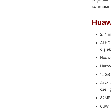
sunmasını 
Huawe
2,14 
AI HD
dış e
Huawe
Harmo
12 GB
Arka 
özelli
32MP 
66W h