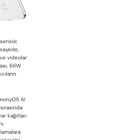
 sensör,
 sayede,
ve videolar
ası, 66W
cıların
armonyOS AI
 sırasında
ar kağıtları
nı
ulamalara
 deneyimi