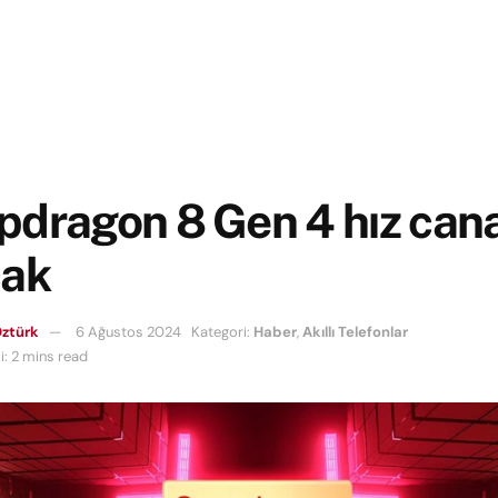
dragon 8 Gen 4 hız cana
cak
ztürk
6 Ağustos 2024
Kategori:
Haber
,
Akıllı Telefonlar
: 2 mins read