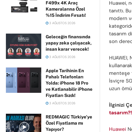
Huawei, n
F499x 4K Araç
Kameralarına Özel
tanıttı. B
%15 İndirim Fırsatı!
modern ve 
3 AĞUSTOS 2026
kategoride
tasarım di
Geleceğin finansında
son derece
yapay zeka çalışacak,
insan karar verecek!
HUAWEI, N
3 AĞUSTOS 2026
kullanara
Apple Tarihinin En
menteşe ta
Pahalı Telefonları
İsviçre SG
Yolda: iPhone 18 Pro
uzun ömürl
ve Katlanabilir iPhone
Fiyatları Sızdı!
3 AĞUSTOS 2026
İlginizi Ç
tasarım?!
REDMAGIC Türkiye’ye
Özel Fiyatlama mı
Huawei
No
Yapıyor?