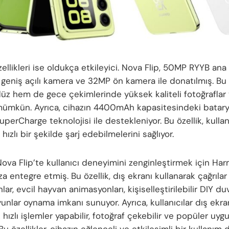
llikleri ise oldukça etkileyici. Nova Flip, 50MP RYYB ana
 geniş açılı kamera ve 32MP ön kamera ile donatılmış. Bu
z hem de gece çekimlerinde yüksek kaliteli fotoğraflar 
mkün. Ayrıca, cihazın 4400mAh kapasitesindeki batary
erCharge teknolojisi ile destekleniyor. Bu özellik, kullanı
 hızlı bir şekilde şarj edebilmelerini sağlıyor.
ova Flip’te kullanıcı deneyimini zenginleştirmek için H
za entegre etmiş. Bu özellik, dış ekranı kullanarak çağrılar
ar, evcil hayvan animasyonları, kişiselleştirilebilir DIY duv
unlar oynama imkanı sunuyor. Ayrıca, kullanıcılar dış ekra
 hızlı işlemler yapabilir, fotoğraf çekebilir ve popüler uyg
. Bu özellikler, cihazın eğlenceli ve etkileşimli bir kullanım