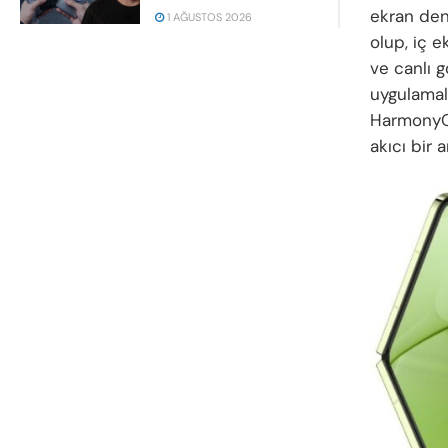
ekran den
1 AĞUSTOS 2026
olup, iç e
ve canlı g
uygulamala
HarmonyOS 
akıcı bir 