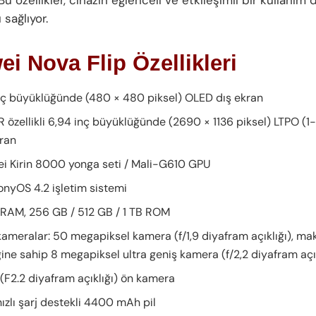
sağlıyor.
i Nova Flip Özellikleri
inç büyüklüğünde (480 × 480 piksel) OLED dış ekran
R özellikli 6,94 inç büyüklüğünde (2690 × 1136 piksel) LTPO (
kran
i Kirin 8000 yonga seti / Mali-G610 GPU
nyOS 4.2 işletim sistemi
 RAM, 256 GB / 512 GB / 1 TB ROM
kameralar: 50 megapiksel kamera (f/1,9 diyafram açıklığı), ma
ğine sahip 8 megapiksel ultra geniş kamera (f/2,2 diyafram açık
(F2.2 diyafram açıklığı) ön kamera
ızlı şarj destekli 4400 mAh pil