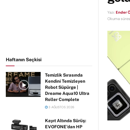
Yazı:
Ender Ö
Okuma süresi
Haftanın Seçkisi
Temizlik Sırasında
Kendini Temizleyen
Robot Süpürge |
Dreame Aqua10 Ultra
Roller Complete
3 AĞUSTOS 2026
Kayıt Altında Sürüş:
EVOFONE’dan HP