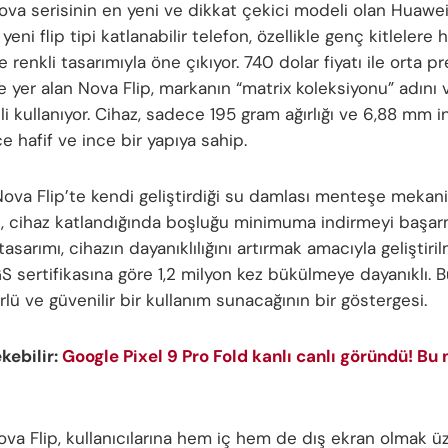
ova serisinin en yeni ve dikkat çekici modeli olan Huawei
u yeni flip tipi katlanabilir telefon, özellikle genç kitlelere
renkli tasarımıyla öne çıkıyor. 740 dolar fiyatı ile orta 
 yer alan Nova Flip, markanın “matrix koleksiyonu” adını v
li kullanıyor. Cihaz, sadece 195 gram ağırlığı ve 6,88 mm in
 hafif ve ince bir yapıya sahip.
ova Flip’te kendi geliştirdiği su damlası menteşe mekan
k, cihaz katlandığında boşluğu minimuma indirmeyi başarm
sarımı, cihazın dayanıklılığını artırmak amacıyla geliştiril
S sertifikasına göre 1,2 milyon kez bükülmeye dayanıklı. 
ü ve güvenilir bir kullanım sunacağının bir göstergesi.
ekebilir:
Google Pixel 9 Pro Fold kanlı canlı göründü! Bu 
va Flip, kullanıcılarına hem iç hem de dış ekran olmak üze