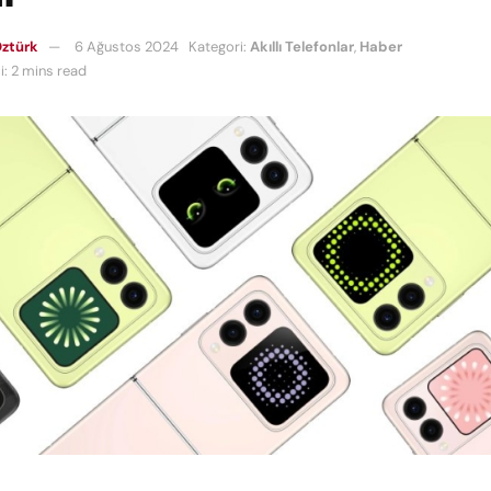
ztürk
6 Ağustos 2024
Kategori:
Akıllı Telefonlar
,
Haber
: 2 mins read