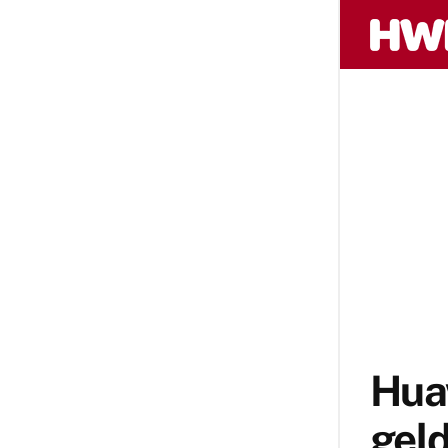
Hua
geld