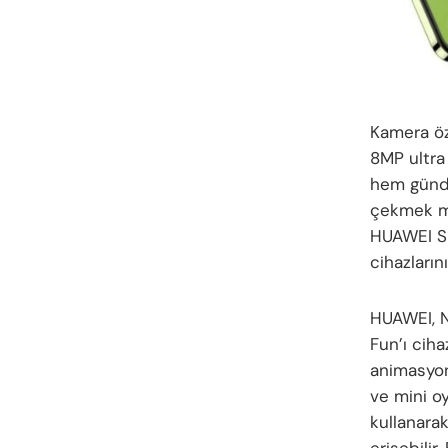
Kamera öze
8MP ultra
hem gündü
çekmek mü
HUAWEI Sup
cihazlarını
HUAWEI, N
Fun’ı ciha
animasyonl
ve mini oy
kullanarak
erişebilir