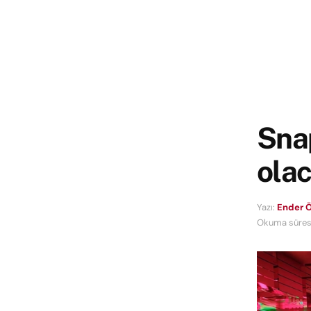
Snap
ola
Yazı:
Ender Ö
Okuma süresi