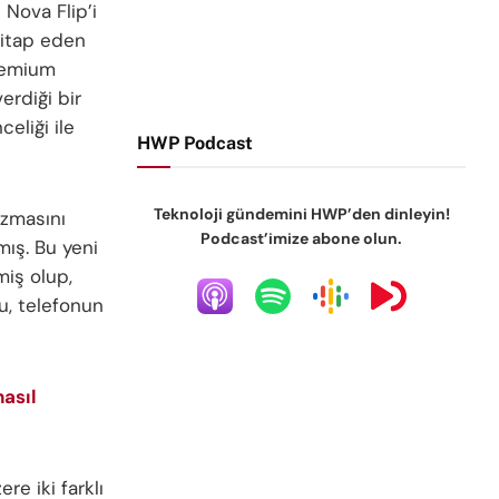
 Nova Flip’i
 hitap eden
premium
erdiği bir
celiği ile
HWP Podcast
Teknoloji gündemini HWP’den dinleyin!
izmasını
Podcast’imize abone olun.
ış. Bu yeni
miş olup,
Bu, telefonun
nasıl
re iki farklı