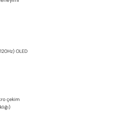
1-120Hz) OLED
kro çekim
lığı)