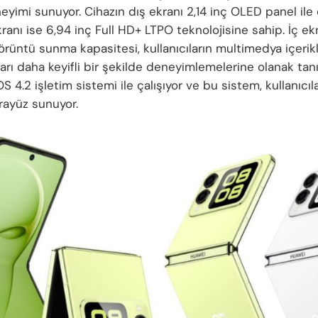
eyimi sunuyor. Cihazın dış ekranı 2,14 inç OLED panel ile
kranı ise 6,94 inç Full HD+ LTPO teknolojisine sahip. İç ek
örüntü sunma kapasitesi, kullanıcıların multimedya içerikl
rı daha keyifli bir şekilde deneyimlemelerine olanak tanı
4.2 işletim sistemi ile çalışıyor ve bu sistem, kullanıcıla
arayüz sunuyor.