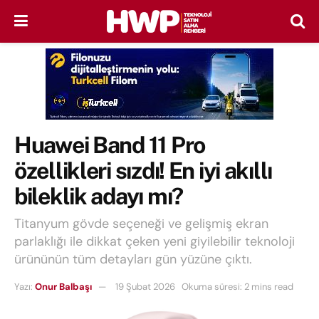
Huawei Band 11 Pro
özellikleri sızdı! En iyi akıllı
bileklik adayı mı?
Titanyum gövde seçeneği ve gelişmiş ekran
parlaklığı ile dikkat çeken yeni giyilebilir teknoloji
ürününün tüm detayları gün yüzüne çıktı.
Yazı:
Onur Balbaşı
19 Şubat 2026
Okuma süresi: 2 mins read