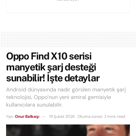
Oppo Find X10 serisi
manyetik şarj desteği
sunabilir! İşte detaylar
Android dünyasında nadir görülen manyetik şarj
teknolojisi, Oppo'nun yeni amiral gemisiyle
kullanıcılara sunulabilir.
Yazı:
Onur Balbaşı
19 Şubat 2026
Okuma süresi: 2 mins read