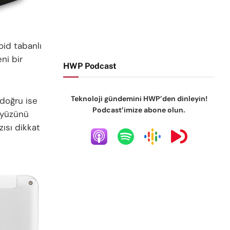
oid tabanlı
ni bir
HWP Podcast
Teknoloji gündemini HWP’den dinleyin!
doğru ise
Podcast’imize abone olun.
 yüzünü
ısı dikkat