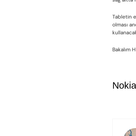
Tabletin 
olması an
kullanacak
Bakalım H
Nokia 