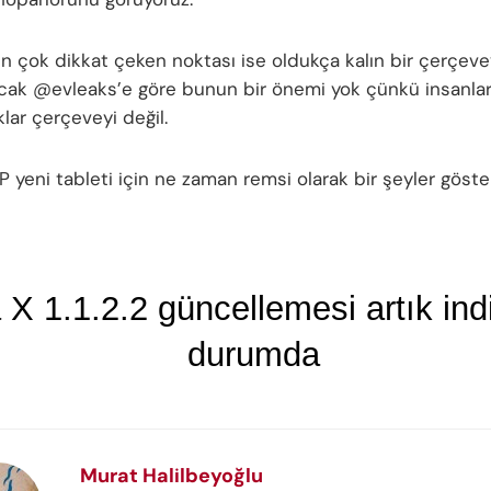
en çok dikkat çeken noktası ise oldukça kalın bir çerçev
cak @evleaks’e göre bunun bir önemi yok çünkü insanlar
lar çerçeveyi değil.
P yeni tableti için ne zaman remsi olarak bir şeyler göste
X 1.1.2.2 güncellemesi artık indir
durumda
Murat Halilbeyoğlu