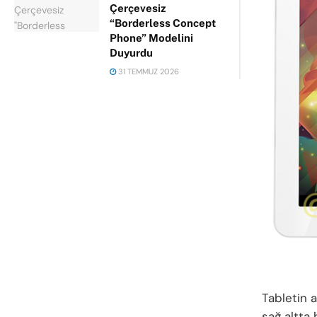
Çerçevesiz
“Borderless Concept
Phone” Modelini
Duyurdu
31 TEMMUZ 2026
Tabletin 
sağ altta