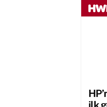
HP’n
ilk 