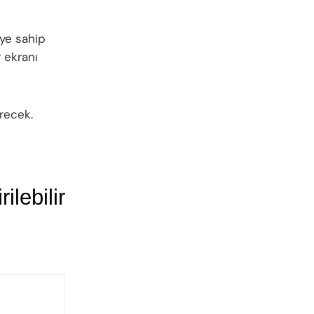
eye sahip
 ekranı
recek.
ilebilir