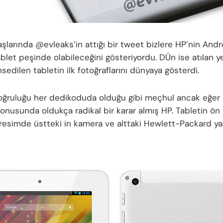
şlarında @evleaks’in attığı bir tweet bizlere HP’nin Andr
ablet peşinde olabileceğini gösteriyordu. DÜn ise atılan ye
edilen tabletin ilk fotoğraflarını dünyaya gösterdi.
ğruluğu her dedikoduda olduğu gibi meçhul ancak eğer 
onusunda oldukça radikal bir karar almış HP. Tabletin ön
resimde üstteki in kamera ve alttaki Hewlett-Packard yaz