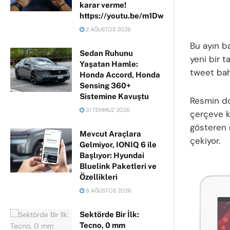
karar verme!
https://youtu.be/m1DwhP3lPCM
2 AĞUSTOS 2026
Bu ayın ba
Sedan Ruhunu
yeni bir t
Yaşatan Hamle:
tweet bahs
Honda Accord, Honda
Sensing 360+
Sistemine Kavuştu
Resmin do
31 TEMMUZ 2026
çerçeve k
gösteren 
Mevcut Araçlara
çekiyor.
Gelmiyor, IONIQ 6 ile
Başlıyor: Hyundai
Bluelink Paketleri ve
Özellikleri
6 AĞUSTOS 2026
Sektörde Bir İlk:
Tecno, 0 mm