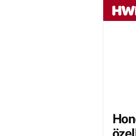
Hono
özel