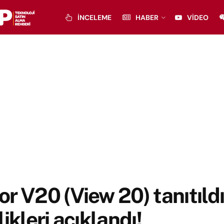
İNCELEME
HABER
VIDEO
r V20 (View 20) tanıtıldı
likleri açıklandı!