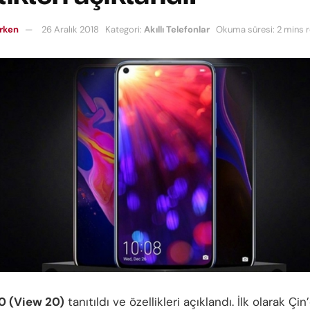
rken
26 Aralık 2018
Kategori:
Akıllı Telefonlar
Okuma süresi: 2 mins 
0 (View 20)
tanıtıldı ve özellikleri açıklandı. İlk olarak Çin