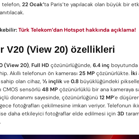
 telefon,
22 Ocak’
ta Paris’te yapılacak olan büyük bir et
nıtılacak.
ekebilir:
Türk Telekom’dan Hotspot hakkında açıklama!
 V20 (View 20) özellikleri
0 (View 20)
,
Full HD
çözünürlüğünde,
6.4 inç
boyutunda 
hip. Akıllı telefonun ön kamerası
25 MP
çözünürlükte.
İki
sahip olan cihaz,
½ inçlik
ve
0.8
büyüklüğündeki pikselle
ığı CMOS sensörlü
48 MP
çözünürlüklü bir ana kameraya s
üçlü donanımı sayesinde, çözünürlüğünü
12 MP
’e düşüre
 gece fotoğrafları çekilmesine imkan veriyor. Telefonun iki
se daha etkileyici fotoğraflar elde edilmesi için
3D
taram
.