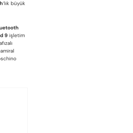
h
‘lık büyük
uetooth
d 9
işletim
fızalı
r amiral
schino