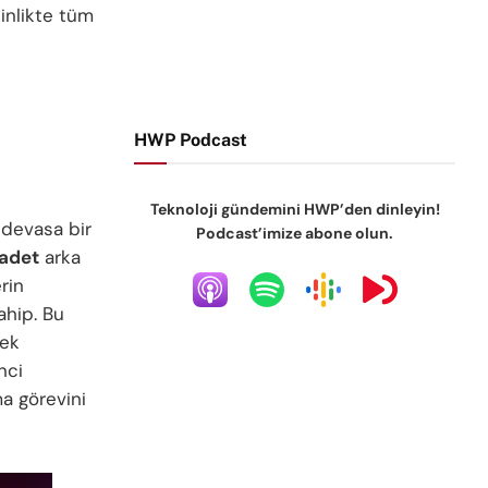
kinlikte tüm
HWP Podcast
Teknoloji gündemini HWP’den dinleyin!
devasa bir
Podcast’imize abone olun.
 adet
arka
rin
ahip. Bu
rek
nci
a görevini