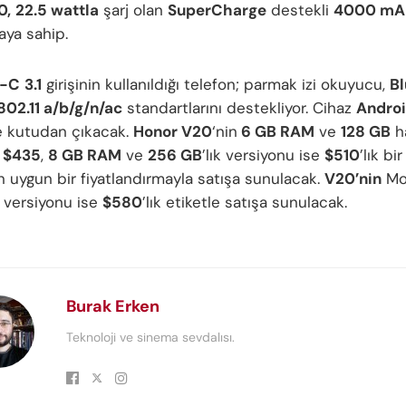
0,
22.5 wattla
şarj olan
SuperCharge
destekli
4000 mA
aya sahip.
e-C
3.1
girişinin kullanıldığı telefon; parmak izi okuyucu,
Bl
802.11 a/b/g/n/ac
standartlarını destekliyor. Cihaz
Androi
e kutudan çıkacak.
Honor V20
‘nin
6 GB RAM
ve
128 GB
ha
u
$435
,
8 GB RAM
ve
256 GB
’lık versiyonu ise
$510
’lık bi
n uygun bir fiyatlandırmayla satışa sunulacak.
V20’nin
Mo
l versiyonu ise
$580
’lık etiketle satışa sunulacak.
Burak Erken
Teknoloji ve sinema sevdalısı.