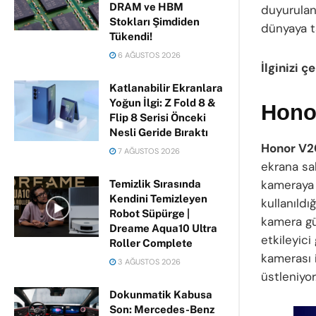
DRAM ve HBM
duyurulan
Stokları Şimdiden
dünyaya ta
Tükendi!
6 AĞUSTOS 2026
İlginizi ç
Katlanabilir Ekranlara
Yoğun İlgi: Z Fold 8 &
Honor
Flip 8 Serisi Önceki
Nesli Geride Bıraktı
Honor V2
7 AĞUSTOS 2026
ekrana sa
kameraya 
Temizlik Sırasında
Kendini Temizleyen
kullanıld
Robot Süpürge |
kamera g
Dreame Aqua10 Ultra
etkileyici
Roller Complete
kamerası i
3 AĞUSTOS 2026
üstleniyor
Dokunmatik Kabusa
Son: Mercedes-Benz