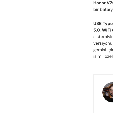
Honor V2
bir batary
USB Typ
5.0
,
WiFi 
sistemiyl
versiyon
gemisi içi
isimli öze