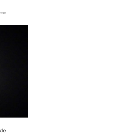
read
’de