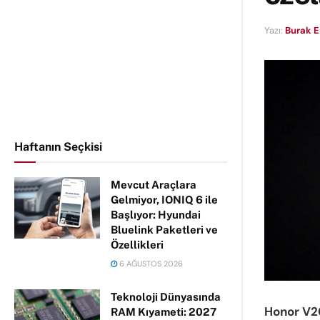
Yazı:
Burak E
Haftanın Seçkisi
Mevcut Araçlara
Gelmiyor, IONIQ 6 ile
Başlıyor: Hyundai
Bluelink Paketleri ve
Özellikleri
6 AĞUSTOS 2026
Teknoloji Dünyasında
Honor V2
RAM Kıyameti: 2027