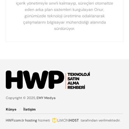
içerik yönetimiyle sınırlı kalmayıp, süreçleri otomatize
eden arka plan sistemleri kurgulayan Onur,
günümüzde teknoloji üretimine odaklanarak
çalışmalarını bilgisayar mühendisliği alanında
sürdürüyor.
Copyright © 2025,
EMY Medya
Künye
İletişim
HWP.com.tr
hosting
hizmeti
tarafından verilmektedir.