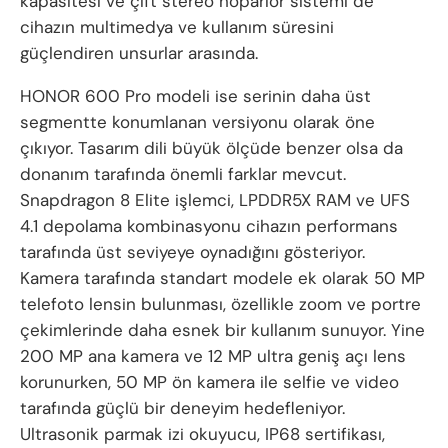
kapasitesi ve çift stereo hoparlör sistemi de
cihazın multimedya ve kullanım süresini
güçlendiren unsurlar arasında.
HONOR 600 Pro modeli ise serinin daha üst
segmentte konumlanan versiyonu olarak öne
çıkıyor. Tasarım dili büyük ölçüde benzer olsa da
donanım tarafında önemli farklar mevcut.
Snapdragon 8 Elite işlemci, LPDDR5X RAM ve UFS
4.1 depolama kombinasyonu cihazın performans
tarafında üst seviyeye oynadığını gösteriyor.
Kamera tarafında standart modele ek olarak 50 MP
telefoto lensin bulunması, özellikle zoom ve portre
çekimlerinde daha esnek bir kullanım sunuyor. Yine
200 MP ana kamera ve 12 MP ultra geniş açı lens
korunurken, 50 MP ön kamera ile selfie ve video
tarafında güçlü bir deneyim hedefleniyor.
Ultrasonik parmak izi okuyucu, IP68 sertifikası,