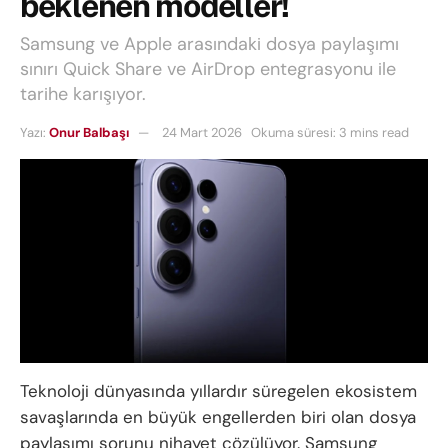
beklenen modeller!
Samsung ve Apple arasındaki dosya paylaşımı
sınırı Quick Share ve AirDrop entegrasyonu ile
tarihe karışıyor.
Yazı:
Onur Balbaşı
24 Mart 2026
Okuma süresi: 3 mins read
Teknoloji dünyasında yıllardır süregelen ekosistem
savaşlarında en büyük engellerden biri olan dosya
paylaşımı sorunu nihayet çözülüyor. Samsung