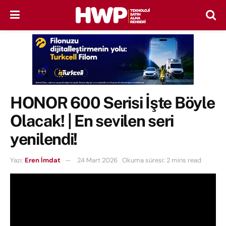
HONOR 600 Serisi İşte Böyle
Olacak! | En sevilen seri
yenilendi!
Yazı:
Eren İmdat
24 Mart 2026
Okuma süresi: 2 mins read