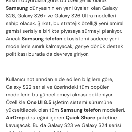
Resmi duyurulara göre, bu özelliğe ilk olarak
Samsung
dünyasının en yeni üyeleri olan Galaxy
S26, Galaxy S26+ ve Galaxy S26 Ultra modelleri
sahip olacak. Şirket, bu stratejik özelliği yeni amiral
gemisi serisiyle birlikte piyasaya sürmeyi planlıyor.
Ancak
Samsung telefon
ekosistemi sadece yeni
modellerle sınırlı kalmayacak; geriye dönük destek
politikası burada da devreye giriyor.
Kullanıcı notlarından elde edilen bilgilere göre,
Galaxy S22 serisi ve üzerindeki tüm popüler
modellerin bu güncellemeyi alması bekleniyor.
Özellikle
One UI 8.5
işletim sistemi sürümüne
yükseltilecek olan tüm
Samsung telefon
modelleri,
AirDrop
desteğini içeren
Quick Share
paketine
kavuşacak. Bu da Galaxy S23 ve Galaxy S24 serisi