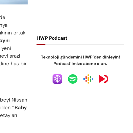
nde
nya
kının ortak
HWP Podcast
 aynı
 yeni
evi arazi
Teknoloji gündemini HWP’den dinleyin!
ine has bir
Podcast’imize abone olun.
abeyi Nissan
diden
“Baby
etayları