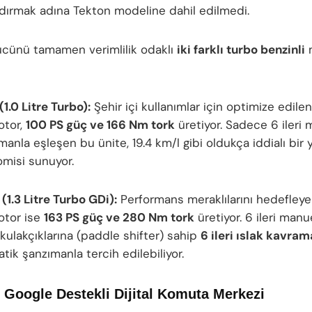
ırmak adına Tekton modeline dahil edilmedi.
ücünü tamamen verimlilik odaklı
iki farklı turbo benzinli
(1.0 Litre Turbo):
Şehir içi kullanımlar için optimize edilen 
otor,
100 PS güç ve 166 Nm tork
üretiyor. Sadece 6 ileri
manla eşleşen bu ünite, 19.4 km/l gibi oldukça iddialı bir 
misi sunuyor.
(1.3 Litre Turbo GDi):
Performans meraklılarını hedefleyen 
otor ise
163 PS güç ve 280 Nm tork
üretiyor. 6 ileri manu
 kulakçıklarına (paddle shifter) sahip
6 ileri ıslak kavra
tik şanzımanla tercih edilebiliyor.
 Google Destekli Dijital Komuta Merkezi