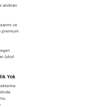
i andıran
asarımı ve
a premium
nleşen
rı (skid
lik Yok
neklerine
elinde
onu,
e