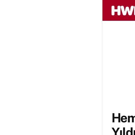
Hem
Yıld