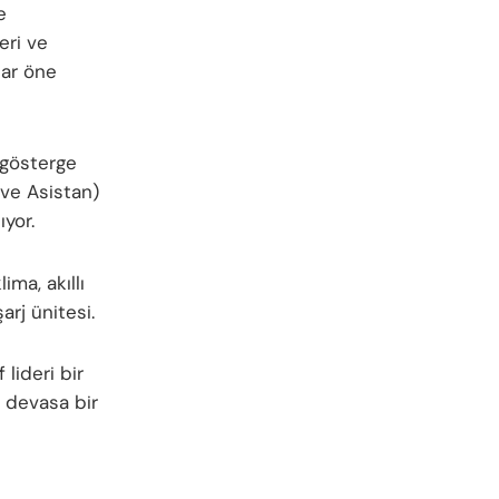
e
eri ve
lar öne
 gösterge
 ve Asistan)
ıyor.
ima, akıllı
rj ünitesi.
f lideri bir
k devasa bir