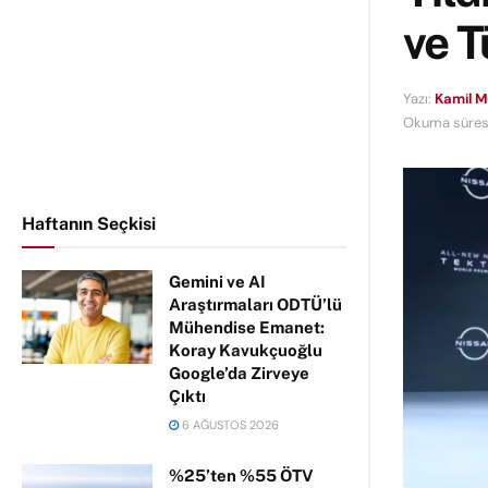
ve T
Yazı:
Kamil 
Okuma süresi
Haftanın Seçkisi
Gemini ve AI
Araştırmaları ODTÜ’lü
Mühendise Emanet:
Koray Kavukçuoğlu
Google’da Zirveye
Çıktı
6 AĞUSTOS 2026
%25’ten %55 ÖTV