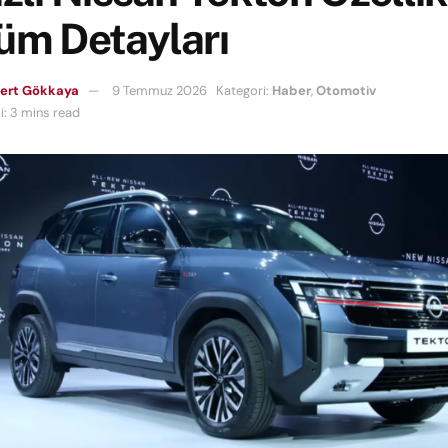
üm Detayları
Mert Gökkaya
9 Temmuz 2026
Kategori:
Haber
,
Otomotiv
: 3 mins read