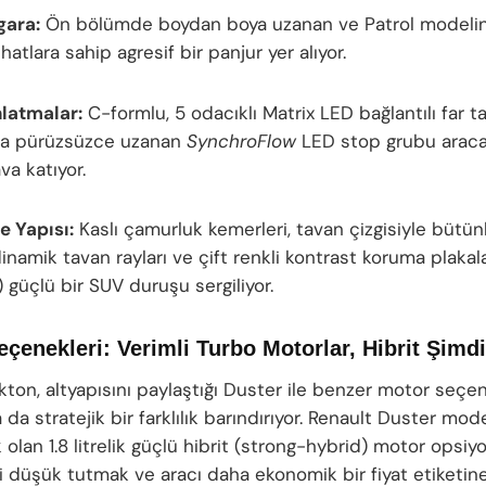
gara:
Ön bölümde boydan boya uzanan ve Patrol modelin
hatlara sahip agresif bir panjur yer alıyor.
latmalar:
C-formlu, 5 odacıklı Matrix LED bağlantılı far t
da pürüzsüzce uzanan
SynchroFlow
LED stop grubu arac
va katıyor.
 Yapısı:
Kaslı çamurluk kemerleri, tavan çizgisiyle bütü
inamik tavan rayları ve çift renkli kontrast koruma plakala
) güçlü bir SUV duruşu sergiliyor.
çenekleri: Verimli Turbo Motorlar, Hibrit Şimdi
kton, altyapısını paylaştığı Duster ile benzer motor seçe
 da stratejik bir farklılık barındırıyor. Renault Duster mod
olan 1.8 litrelik güçlü hibrit (strong-hybrid) motor opsiy
ri düşük tutmak ve aracı daha ekonomik bir fiyat etiketin