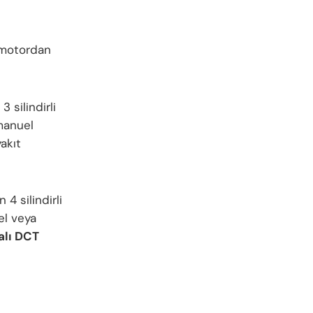
motordan
3 silindirli
 manuel
yakıt
4 silindirli
el veya
malı DCT