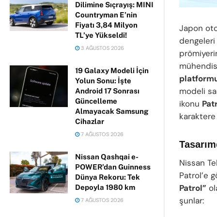
Dilimine Sıçrayış: MINI
Countryman E’nin
Fiyatı 3,84 Milyon
Japon ot
TL’ye Yükseldi!
dengeleri
3 AĞUSTOS 2026
prömiyeri
mühendisli
19 Galaxy Modeli İçin
platform
Yolun Sonu: İşte
modeli sa
Android 17 Sonrası
Güncelleme
ikonu
Pat
Almayacak Samsung
karakter
Cihazlar
7 AĞUSTOS 2026
Tasarımd
Nissan Qashqai e-
Nissan Te
POWER’dan Guinness
Patrol’e 
Dünya Rekoru: Tek
Patrol”
ol
Depoyla 1980 km
şunlar:
7 AĞUSTOS 2026