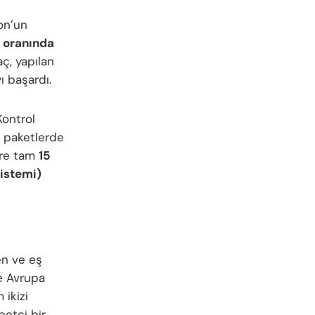
on’un
 oranında
ç, yapılan
 başardı.
Kontrol
t paketlerde
ere tam
15
Sistemi)
en ve eş
ve Avrupa
 ikizi
betçi bir