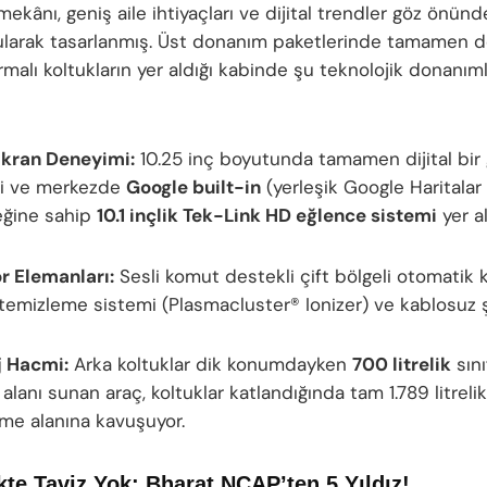
mekânı, geniş aile ihtiyaçları ve dijital trendler göz önünd
larak tasarlanmış. Üst donanım paketlerinde tamamen d
malı koltukların yer aldığı kabinde şu teknolojik donanım
Ekran Deneyimi:
10.25 inç boyutunda tamamen dijital bir
li ve merkezde
Google built-in
(yerleşik Google Haritalar
eğine sahip
10.1 inçlik Tek-Link HD eğlence sistemi
yer al
r Elemanları:
Sesli komut destekli çift bölgeli otomatik kl
temizleme sistemi (Plasmacluster® Ionizer) ve kablosuz şa
j Hacmi:
Arka koltuklar dik konumdayken
700 litrelik
sını
 alanı sunan araç, koltuklar katlandığında tam 1.789 litreli
me alanına kavuşuyor.
te Taviz Yok: Bharat NCAP’ten 5 Yıldız!