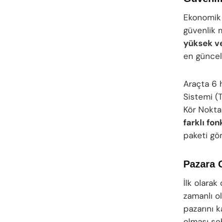
Ekonomik 
güvenlik
yüksek ve
en günce
Araçta 6 h
Sistemi (
Kör Nokta
farklı fo
paketi gör
Pazara G
İlk olara
zamanlı o
pazarını k
olması seb