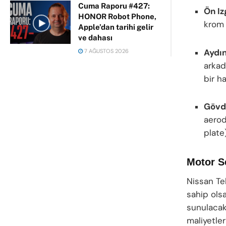
Cuma Raporu #427:
Ön Iz
HONOR Robot Phone,
krom 
Apple’dan tarihi gelir
ve dahası
Aydın
7 AĞUSTOS 2026
arka
bir ha
Gövde
aerod
plate
Motor Se
Nissan Te
sahip olsa
sunulacak 
maliyetle