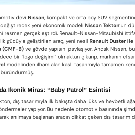
omotiv devi
Nissan
, kompakt ve orta boy SUV segmenti
 değiştirecek yeni ekonomik modeli
Nissan Tekton
‘un dü
ni resmen gerçekleştirdi. Renault-Nissan-Mitsubishi ittifa
k gücüyle geliştirilen araç, yeni nesil
Renault Duster ile
u (CMF-B)
ve gövde yapısını paylaşıyor. Ancak Nissan, bu
dece bir “logo değişimi” olmaktan çıkarıp, markanın efsan
rol
modelinden ilham alan kaslı tasarımıyla tamamen kend
e büründürmüş.
a İkonik Miras: “Baby Patrol” Esintisi
kton, dış tasarımıyla ilk bakışta daha lüks ve heybetli ağ
göndermeler yapıyor. Bu nedenle otomotiv basınında şim
arak anılmaya başlanan aracın dikkat çeken dış tasarım d