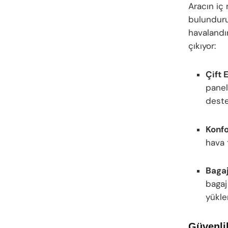
Aracın iç 
bulunduru
havalandır
çıkıyor:
Çift 
pane
dest
Konfo
hava 
Baga
bagaj
yükle
Güvenlik