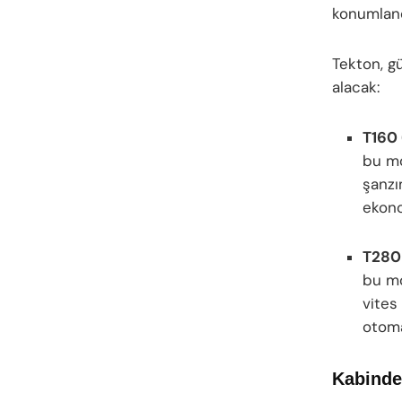
konumland
Tekton, g
alacak:
T160 
bu m
şanzı
ekono
T280 
bu m
vites
otoma
Kabinde