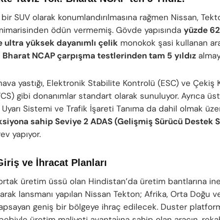
bir SUV olarak konumlandırılmasına rağmen Nissan, Tekt
 mimarisinden ödün vermemiş. Gövde yapısında
yüzde 62
 ultra yüksek dayanımlı çelik
monokok şasi kullanan ara
l
Bharat NCAP çarpışma testlerinden tam 5 yıldız
almayı
ava yastığı, Elektronik Stabilite Kontrolü (ESC) ve Çekiş 
TCS) gibi donanımlar standart olarak sunuluyor. Ayrıca üs
 Uyarı Sistemi ve Trafik İşareti Tanıma da dahil olmak üz
nksiyona sahip Seviye 2 ADAS (Gelişmiş Sürücü Destek 
ev yapıyor.
iriş ve İhracat Planları
k ortak üretim üssü olan Hindistan’da üretim bantlarına in
larak lansmanı yapılan Nissan Tekton; Afrika, Orta Doğu 
apsayan geniş bir bölgeye ihraç edilecek. Duster platform
ebiyle üretim maliyeti avantajına sahip olan aracın, reka