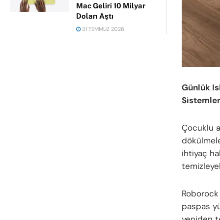
Mac Geliri 10 Milyar
Doları Aştı
31 TEMMUZ 2026
Günlük Is
Sistemler
Çocuklu ai
dökülmeler
ihtiyaç ha
temizleyeb
Roborock 
paspas yü
yeniden te