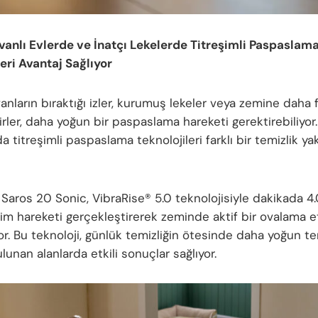
vanlı Evlerde ve İnatçı Lekelerde Titreşimli Paspaslam
leri Avantaj Sağlıyor
anların bıraktığı izler, kurumuş lekeler veya zemine daha 
rler, daha yoğun bir paspaslama hareketi gerektirebiliyor.
 titreşimli paspaslama teknolojileri farklı bir temizlik ya
Saros 20 Sonic, VibraRise® 5.0 teknolojisiyle dakikada 
eşim hareketi gerçekleştirerek zeminde aktif bir ovalama e
r. Bu teknoloji, günlük temizliğin ötesinde daha yoğun te
ulunan alanlarda etkili sonuçlar sağlıyor.