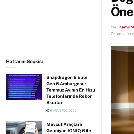
Öne
Yazı:
Kamil 
Okuma süresi
Haftanın Seçkisi
Snapdragon 8 Elite
Gen 5 Ambargosu:
Temmuz Ayının En Hızlı
Telefonlarında Rekor
Skorlar
6 AĞUSTOS 2026
Mevcut Araçlara
Gelmiyor, IONIQ 6 ile