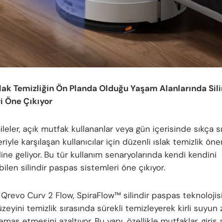
lak Temizliğin Ön Planda Olduğu Yaşam Alanlarında Sil
i Öne Çıkıyor
leler, açık mutfak kullananlar veya gün içerisinde sıkça sı
iyle karşılaşan kullanıcılar için düzenli ıslak temizlik öne
line geliyor. Bu tür kullanım senaryolarında kendi kendini
ilen silindir paspas sistemleri öne çıkıyor.
Qrevo Curv 2 Flow, SpiraFlow™ silindir paspas teknolojis
zeyini temizlik sırasında sürekli temizleyerek kirli suyun
mas etmesini azaltıyor. Bu yapı, özellikle mutfaklar, giriş a