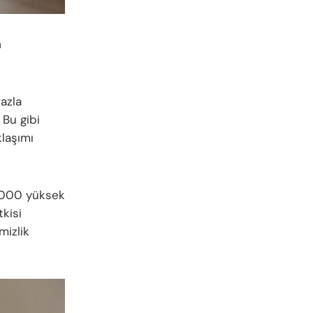
a
fazla
 Bu gibi
klaşımı
4.000 yüksek
tkisi
mizlik