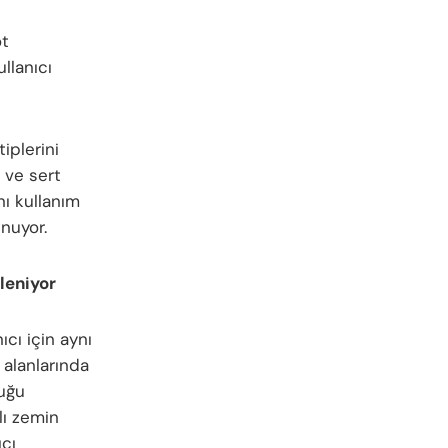
ot
llanıcı
iplerini
ı ve sert
ı kullanım
nuyor.
leniyor
cı için aynı
 alanlarında
duğu
lı zemin
ıcı