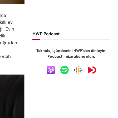
zca
ıllı ev
il. Evin
HWP Podcast
lik
 doğrudan
Teknoloji gündemini HWP’den dinleyin!
ercih
Podcast’imize abone olun.