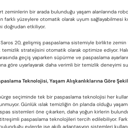
ert zeminlerin bir arada bulunduğu yaşam alanlarında rob
n farklı yüzeylere otomatik olarak uyum sağlayabilmesi ku
i doğrudan etkiliyor.
Saros 20, gelişmiş paspaslama sistemiyle birlikte zemin t
k temizlik stratejisini otomatik olarak optimize ediyor. Hal
arasında geçiş yaparken süpürme ve paspaslama ayarların
na göre uyarlayarak daha verimli bir temizlik deneyimi su
paslama Teknolojisi, Yaşam Alışkanlıklarına Göre Şekil
ürge seçiminde tek bir paspaslama teknolojisi her kullanı
sunmuyor. Günlük ıslak temizliğin ön planda olduğu yaşam
paspas sistemleri öne çıkarken, daha yoğun kirlerin bulun
titreşimli paspaslama teknolojileri tercih edilebiliyor. Fark
 bulunduğu evlerde ise akıllı adaptasyon sistemleri kullan