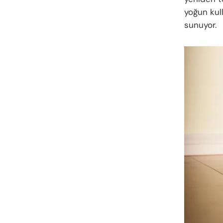
yoğun kull
sunuyor.