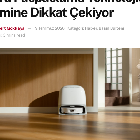
mine Dikkat Çekiyor
Mert Gökkaya
9 Temmuz 2026
Kategori:
Haber
,
Basın Bülteni
: 3 mins read