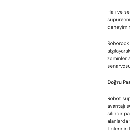
Halı ve s
süpürgeni
deneyimin
Roborock 
algılayara
zeminler 
senaryosu
Doğru Pas
Robot süp
avantajı 
silindir 
alanlarda 
tiplerinin