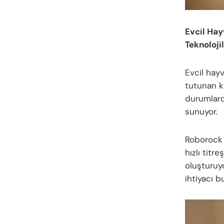
Evcil Hay
Teknoloji
Evcil hayv
tutunan ki
durumlarda
sunuyor.
Roborock 
hızlı titr
oluşturuyo
ihtiyacı b