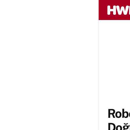
Rob
Doğ