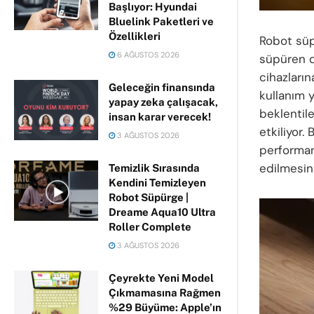
Başlıyor: Hyundai
Bluelink Paketleri ve
Özellikleri
Robot süp
6 AĞUSTOS 2026
süpüren de
cihazların
Geleceğin finansında
kullanım y
yapay zeka çalışacak,
beklentil
insan karar verecek!
etkiliyor
3 AĞUSTOS 2026
performan
edilmesin
Temizlik Sırasında
Kendini Temizleyen
Robot Süpürge |
Dreame Aqua10 Ultra
Roller Complete
3 AĞUSTOS 2026
Çeyrekte Yeni Model
Çıkmamasına Rağmen
%29 Büyüme: Apple’ın