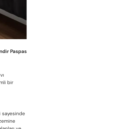
indir Paspas
vı
mli bir
i sayesinde
 zemine
lanları ve