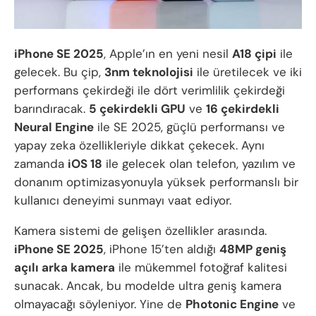
iPhone SE 2025
, Apple’ın en yeni nesil
A18 çipi
ile
gelecek. Bu çip,
3nm teknolojisi
ile üretilecek ve iki
performans çekirdeği ile dört verimlilik çekirdeği
barındıracak.
5 çekirdekli GPU
ve
16 çekirdekli
Neural Engine
ile SE 2025, güçlü performansı ve
yapay zeka özellikleriyle dikkat çekecek. Aynı
zamanda
iOS 18
ile gelecek olan telefon, yazılım ve
donanım optimizasyonuyla yüksek performanslı bir
kullanıcı deneyimi sunmayı vaat ediyor.
Kamera sistemi de gelişen özellikler arasında.
iPhone SE 2025
, iPhone 15’ten aldığı
48MP geniş
açılı arka kamera
ile mükemmel fotoğraf kalitesi
sunacak. Ancak, bu modelde ultra geniş kamera
olmayacağı söyleniyor. Yine de
Photonic Engine
ve