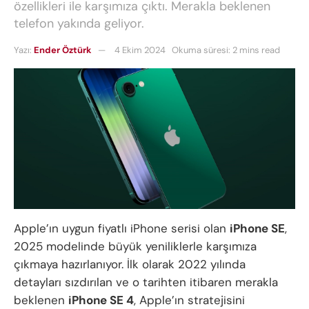
özellikleri ile karşımıza çıktı. Merakla beklenen
telefon yakında geliyor.
Yazı:
Ender Öztürk
4 Ekim 2024
Okuma süresi: 2 mins read
Apple’ın uygun fiyatlı iPhone serisi olan
iPhone SE
,
2025 modelinde büyük yeniliklerle karşımıza
çıkmaya hazırlanıyor. İlk olarak 2022 yılında
detayları sızdırılan ve o tarihten itibaren merakla
beklenen
iPhone SE 4
, Apple’ın stratejisini