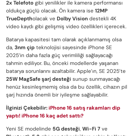
2x Telefoto
gibi yenilikler ile kamera performansı
oldukça güçlü olacak. Ön kamera ise
12MP
TrueDepth
olacak ve
Dolby Vision
destekli 4K
video kaydı gibi gelişmiş video özellikleri içerecek.
Batarya kapasitesi tam olarak açıklanmamış olsa
da,
3nm çip
teknolojisi sayesinde iPhone SE
2025’in daha fazla güç verimliliği sağlayacağı
tahmin ediliyor. Bu, önceki modellerde yaşanan
batarya sorunlarını azaltabilir. Apple’ın, SE 2025’te
25W MagSafe şarj desteği
sunup sunmayacağı
henüz kesinleşmemiş olsa da bu özellik, cihazın pil
şarj hızında önemli bir iyileşme sağlayabilir.
İlginizi Çekebilir:
iPhone 16 satış rakamları dip
yaptı! iPhone 16 kaç adet sattı?
Yeni SE modelinde
5G desteği
,
Wi-Fi 7
ve