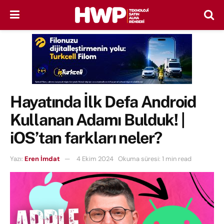
Hayatında İlk Defa Android
Kullanan Adamı Bulduk! |
iOS’tan farkları neler?
Yazı:
Eren İmdat
4 Ekim 2024
Okuma süresi: 1 min read