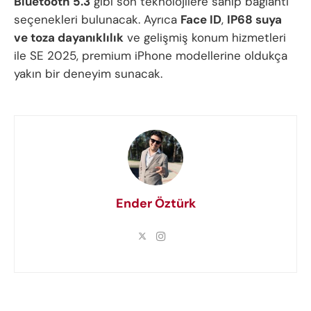
Bluetooth 5.3
gibi son teknolojilere sahip bağlantı
seçenekleri bulunacak. Ayrıca
Face ID
,
IP68 suya
ve toza dayanıklılık
ve gelişmiş konum hizmetleri
ile SE 2025, premium iPhone modellerine oldukça
yakın bir deneyim sunacak.
Ender Öztürk