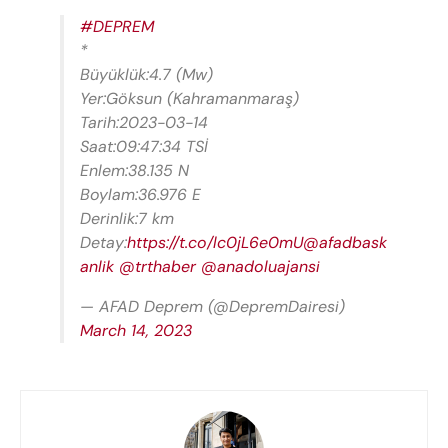
#DEPREM
*
Büyüklük:4.7 (Mw)
Yer:Göksun (Kahramanmaraş)
Tarih:2023-03-14
Saat:09:47:34 TSİ
Enlem:38.135 N
Boylam:36.976 E
Derinlik:7 km
Detay:
https://t.co/lc0jL6e0mU
@afadbask
anlik
@trthaber
@anadoluajansi
— AFAD Deprem (@DepremDairesi)
March 14, 2023