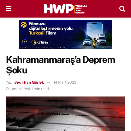
Kahramanmaraş’a Deprem
Şoku
Yazı:
Bedirhan Gürlek
14 Mart 2023
Okuma süresi: 1 min read