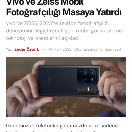
Vivo ve Zeiss Mobil
Fotoğrafçılığı Masaya Yatırdı
vivo ve ZEISS, 2023'te telefon fotoğrafçılığı
deneyimini değiştirecek yeni mobil görüntüleme
teknoloji ve trendlerini açıkladı.
Yazı:
Ender Öztürk
14 Mart 2023
Okuma süresi: 3 mins read
Günümüzde telefonlar günümüzde artık sadece