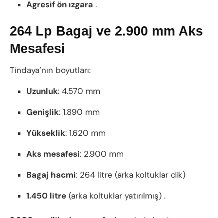
Agresif ön ızgara
.
264 Lp Bagaj ve 2.900 mm Aks
Mesafesi
Tindaya’nın boyutları:
Uzunluk
: 4.570 mm
Genişlik
: 1.890 mm
Yükseklik
: 1.620 mm
Aks mesafesi
: 2.900 mm
Bagaj hacmi
: 264 litre (arka koltuklar dik)
1.450 litre
(arka koltuklar yatırılmış) .