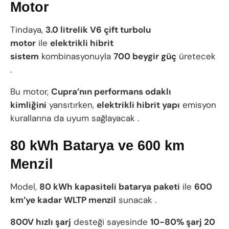
Motor
Tindaya,
3.0 litrelik V6 çift turbolu
motor
ile
elektrikli hibrit
sistem
kombinasyonuyla
700 beygir güç
üretecek
.
Bu motor,
Cupra’nın performans odaklı
kimliğini
yansıtırken,
elektrikli hibrit yapı
emisyon
kurallarına da uyum sağlayacak .
80 kWh Batarya ve 600 km
Menzil
Model,
80 kWh kapasiteli batarya paketi
ile
600
km’ye kadar WLTP menzil
sunacak .
800V hızlı şarj
desteği sayesinde
10-80% şarj 20