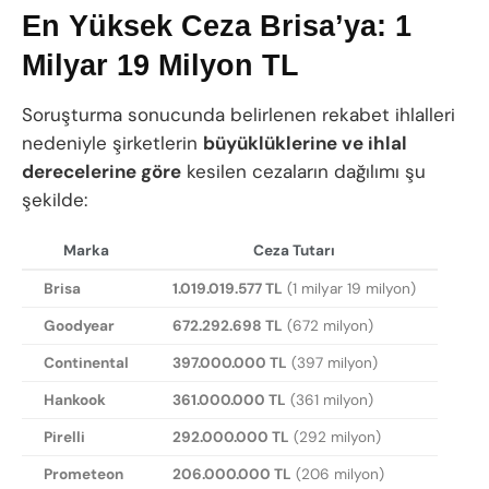
En Yüksek Ceza Brisa’ya: 1
Milyar 19 Milyon TL
Soruşturma sonucunda belirlenen rekabet ihlalleri
nedeniyle şirketlerin
büyüklüklerine ve ihlal
derecelerine göre
kesilen cezaların dağılımı şu
şekilde:
Marka
Ceza Tutarı
Brisa
1.019.019.577 TL
(1 milyar 19 milyon)
Goodyear
672.292.698 TL
(672 milyon)
Continental
397.000.000 TL
(397 milyon)
Hankook
361.000.000 TL
(361 milyon)
Pirelli
292.000.000 TL
(292 milyon)
Prometeon
206.000.000 TL
(206 milyon)