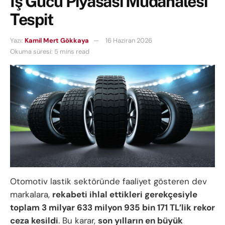
İş Gücü Piyasası Müdahalesi
Tespit
Yazı:
Kamil Mert Gökkaya
16 Haziran 2026
Okuma süresi: 5 mins read
Otomotiv lastik sektöründe faaliyet gösteren dev
markalara,
rekabeti ihlal ettikleri gerekçesiyle
toplam 3 milyar 633 milyon 935 bin 171 TL’lik rekor
ceza kesildi
. Bu karar,
son yılların en büyük