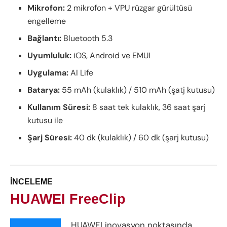
Mikrofon:
2 mikrofon + VPU rüzgar gürültüsü
engelleme
Bağlantı:
Bluetooth 5.3
Uyumluluk:
iOS, Android ve EMUI
Uygulama:
AI Life
Batarya:
55 mAh (kulaklık) / 510 mAh (şatj kutusu)
Kullanım Süresi:
8 saat tek kulaklık, 36 saat şarj
kutusu ile
Şarj Süresi:
40 dk (kulaklık) / 60 dk (şarj kutusu)
İNCELEME
HUAWEI FreeClip
HUAWEI inovasyon noktasında