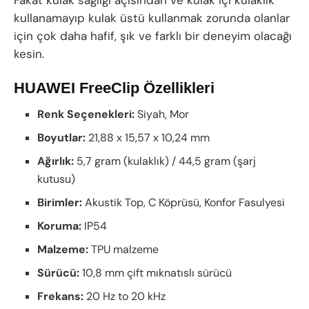
Fakat kulak sağlığı açısından ve kulak içi kulaklık
kullanamayıp kulak üstü kullanmak zorunda olanlar
için çok daha hafif, şık ve farklı bir deneyim olacağı
kesin.
HUAWEI FreeClip Özellikleri
Renk Seçenekleri:
Siyah, Mor
Boyutlar:
21,88 x 15,57 x 10,24 mm
Ağırlık:
5,7 gram (kulaklık) / 44,5 gram (şarj
kutusu)
Birimler:
Akustik Top, C Köprüsü, Konfor Fasulyesi
Koruma:
IP54
Malzeme:
TPU malzeme
Sürücü:
10,8 mm çift mıknatıslı sürücü
Frekans:
20 Hz to 20 kHz