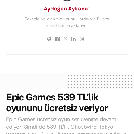
Aydoğan Aykanat
Teknolojiye olan tutkusunu Hardware Plus'ta
meraklılarına aktarıyor.
Epic Games 539 TL’lik
oyununu ücretsiz veriyor
Epic Games ücretsiz oyun serüvenine devam
ediyor. Şimdi de 539 TL'lik Ghostwire: Tokyo