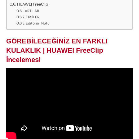
HUAWEI FreeClip
ARTILAR
EKSİLER
Editörün Notu
GÖREBİLECEĞİNİZ EN FARKLI
KULAKLIK | HUAWEI FreeClip
İncelemesi