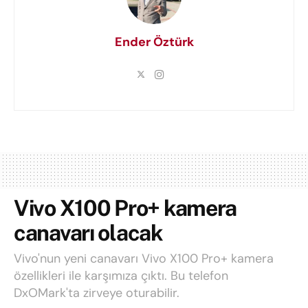
Ender Öztürk
Vivo X100 Pro+ kamera
canavarı olacak
Vivo'nun yeni canavarı Vivo X100 Pro+ kamera
özellikleri ile karşımıza çıktı. Bu telefon
DxOMark'ta zirveye oturabilir.