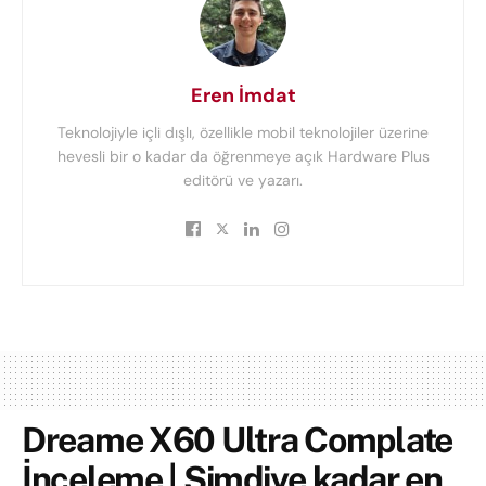
Eren İmdat
Teknolojiyle içli dışlı, özellikle mobil teknolojiler üzerine
hevesli bir o kadar da öğrenmeye açık Hardware Plus
editörü ve yazarı.
Dreame X60 Ultra Complate
İnceleme | Şimdiye kadar en