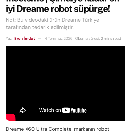
iyi Dreame robot süpürge!
Not: Bu videodaki ürün Dreame Türkiye
tarafından tedarik edilmiştir.
Yazı:
Eren İmdat
4 Temmuz 2026
Okuma süresi: 2 mins read
Dreame X60 Ultra Complete, markanın robot