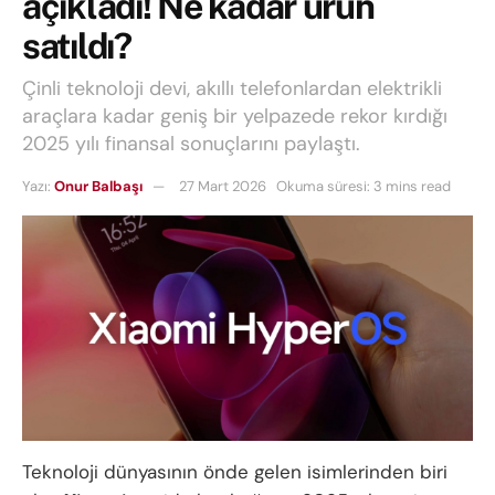
açıkladı! Ne kadar ürün
satıldı?
Çinli teknoloji devi, akıllı telefonlardan elektrikli
araçlara kadar geniş bir yelpazede rekor kırdığı
2025 yılı finansal sonuçlarını paylaştı.
Yazı:
Onur Balbaşı
27 Mart 2026
Okuma süresi: 3 mins read
Teknoloji dünyasının önde gelen isimlerinden biri