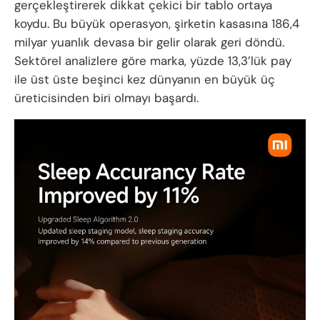
gerçekleştirerek dikkat çekici bir tablo ortaya
koydu. Bu büyük operasyon, şirketin kasasına 186,4
milyar yuanlık devasa bir gelir olarak geri döndü.
Sektörel analizlere göre marka, yüzde 13,3’lük pay
ile üst üste beşinci kez dünyanın en büyük üç
üreticisinden biri olmayı başardı.