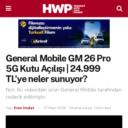
General Mobile GM 26 Pro
5G Kutu Açılışı | 24.999
TL’ye neler sunuyor?
Not: Bu videodaki ürün General Mobile tarafından
tedarik edilmiştir.
Yazı:
Eren İmdat
27 Mart 2026
Okuma süresi: 1 min read