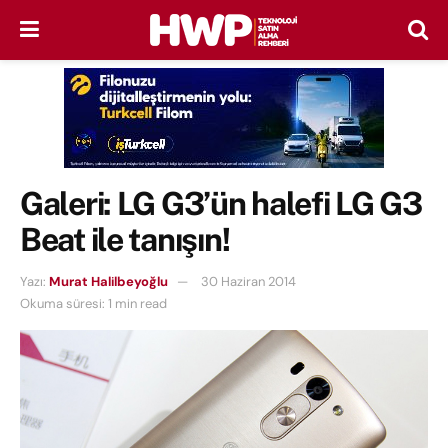
Galeri: LG G3’ün halefi LG G3
Beat ile tanışın!
Yazı:
Murat Halilbeyoğlu
30 Haziran 2014
Okuma süresi: 1 min read