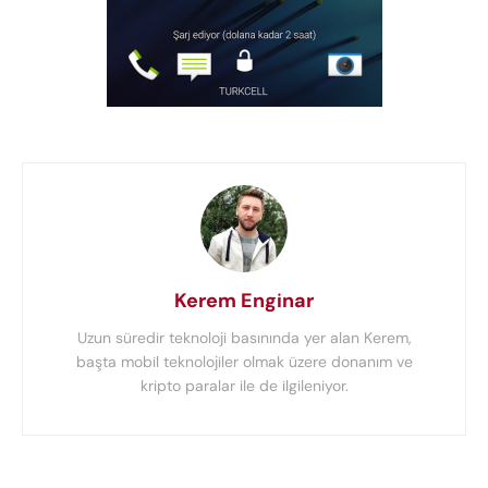
Kerem Enginar
Uzun süredir teknoloji basınında yer alan Kerem,
başta mobil teknolojiler olmak üzere donanım ve
kripto paralar ile de ilgileniyor.