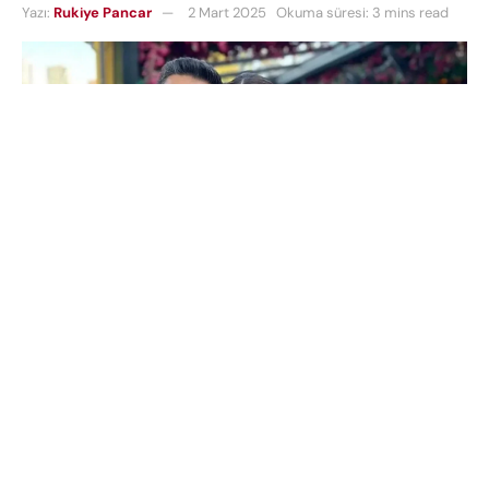
Yazı:
Rukiye Pancar
2 Mart 2025
Okuma süresi: 3 mins read
Sosyal medya fenomeni
Dilan Polat,
eşi
Engin Polat
ile yollarını ayırma kararı aldıklarını sosyal medya
hesapları üzerinden duyurdu. Peki
Dilan Polat ve
Engin Polat boşanıyor mu
? İşte
Dilan Polat
boşanma
açıklaması!
İçindekiler