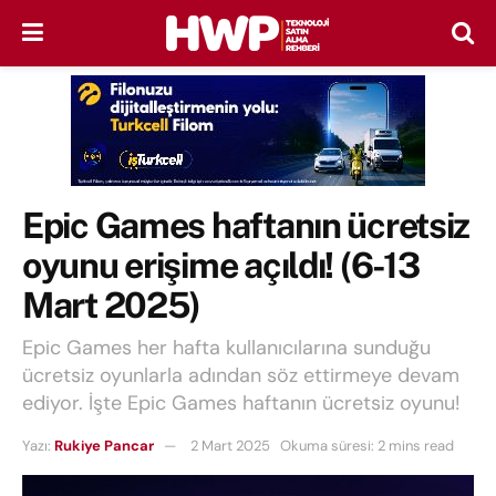
Epic Games haftanın ücretsiz
oyunu erişime açıldı! (6-13
Mart 2025)
Epic Games her hafta kullanıcılarına sunduğu
ücretsiz oyunlarla adından söz ettirmeye devam
ediyor. İşte Epic Games haftanın ücretsiz oyunu!
Yazı:
Rukiye Pancar
2 Mart 2025
Okuma süresi: 2 mins read