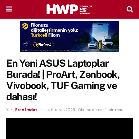
En Yeni ASUS Laptoplar
Burada! | ProArt, Zenbook,
Vivobook, TUF Gaming ve
dahası!
Yazı:
Eren İmdat
4 Haziran 2026
Okuma süresi: 1 min read