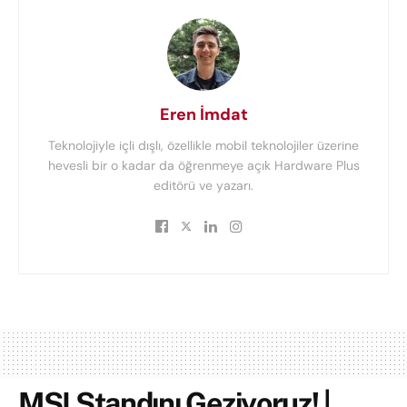
Eren İmdat
Teknolojiyle içli dışlı, özellikle mobil teknolojiler üzerine
hevesli bir o kadar da öğrenmeye açık Hardware Plus
editörü ve yazarı.
MSI Standını Geziyoruz! |