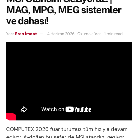
MAG, MPG, MEG sistemler
ve dahası!
Yazı:
Eren İmdat
4 Haziran 2026
Okuma süresi: 1 min read
COMPUTEX 2026 fuar turumuz tüm hızıyla devam
ediyor. Aydoğan bu sefer de MSI standını geziyor.