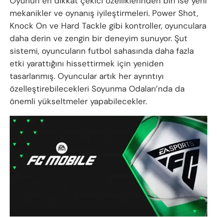
Oyunun en dikkat çekici özelliklerinden biri ise yeni
mekanikler ve oynanış iyileştirmeleri. Power Shot,
Knock On ve Hard Tackle gibi kontroller, oyunculara
daha derin ve zengin bir deneyim sunuyor. Şut
sistemi, oyuncuların futbol sahasında daha fazla
etki yarattığını hissettirmek için yeniden
tasarlanmış. Oyuncular artık her ayrıntıyı
özelleştirebilecekleri Soyunma Odaları’nda da
önemli yükseltmeler yapabilecekler.