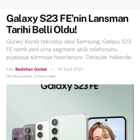
Galaxy S23 FE’nin Lansman
Tarihi Belli Oldu!
Güney Koreli teknoloji devi Samsung, Galaxy S23
FE isimli yeni orta segment akıllı telefonunu
piyasaya sürmeye hazırlanıyor. Detaylar haberde.
Yazı:
Bedirhan Gürlek
30 Eylül 2023
Okuma süresi: 2 mins read