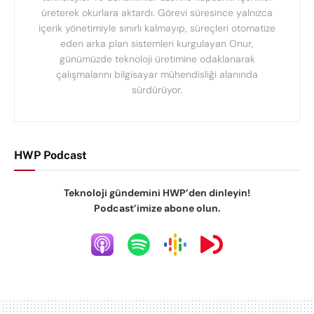
üreterek okurlara aktardı. Görevi süresince yalnızca
içerik yönetimiyle sınırlı kalmayıp, süreçleri otomatize
eden arka plan sistemleri kurgulayan Onur,
günümüzde teknoloji üretimine odaklanarak
çalışmalarını bilgisayar mühendisliği alanında
sürdürüyor.
HWP Podcast
Teknoloji gündemini HWP’den dinleyin!
Podcast’imize abone olun.