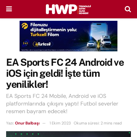
EA Sports FC 24 Android ve
iOS için geldi! İşte tüm
yenilikler!
EA Sports FC 24 Mobile, Android ve iOS
platformlarında çıkışını yaptı! Futbol severler
resmen bayram edecek!
Yazı:
Onur Balbaşı
1 Ekim 2023
Okuma süresi: 2 mins read