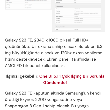
Galaxy S23 FE, 2340 x 1080 piksel Full HD+
çözünürlükte bir ekrana sahip olacak. Bu ekran 6.3
inç büyüklüğünde olacak ve 120hz ekran yenileme
hızını destekleyecek. Ekran paneli tarafında ise
AMOLED bir panel kullanılacak.
İlginizi çekebilir:
One UI 5.1.1 Çok İlginç Bir Sorunla
Gündemde!
Galaxy S23 FE kaputun altında Samsung’un kendi
ürettiği Exynos 2200 yonga setine veya
Snapdragon 8 Gen 1 sahip olacak. Bu yonga