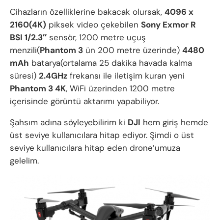
Cihazların özelliklerine bakacak olursak,
4096 x
2160(4K)
piksek video çekebilen
Sony Exmor R
BSI 1/2.3″
sensör, 1200 metre uçuş
menzili(
Phantom 3
ün 200 metre üzerinde)
4480
mAh
batarya(ortalama 25 dakika havada kalma
süresi)
2.4GHz
frekansı ile iletişim kuran yeni
Phantom 3 4K
, WiFi üzerinden 1200 metre
içerisinde görüntü aktarımı yapabiliyor.
Şahsım adına söyleyebilirim ki
DJI
hem giriş hemde
üst seviye kullanıcılara hitap ediyor. Şimdi o üst
seviye kullanıcılara hitap eden drone’umuza
gelelim.