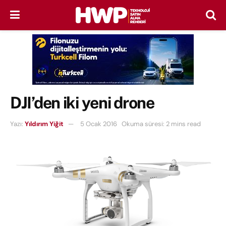
DJI’den iki yeni drone
Yazı:
Yıldırım Yiğit
5 Ocak 2016
Okuma süresi: 2 mins read