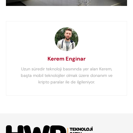
Kerem Enginar
Uzun süredir teknoloji basınında yer alan Kerem,
başta mobil teknolojiler olmak üzere donanım ve
kripto paralar ile de ilgileniyor.