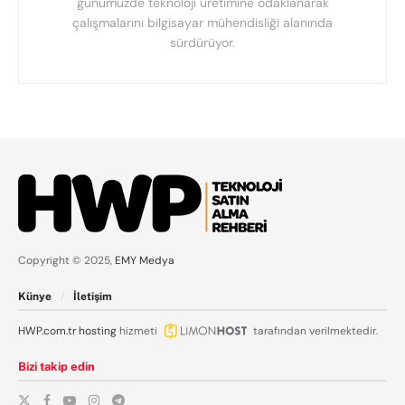
günümüzde teknoloji üretimine odaklanarak
çalışmalarını bilgisayar mühendisliği alanında
sürdürüyor.
Copyright © 2025,
EMY Medya
Künye
İletişim
HWP.com.tr
hosting
hizmeti
tarafından verilmektedir.
Bizi takip edin