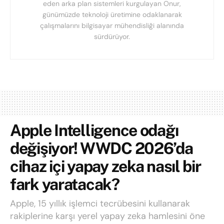
eden arka plan sistemleri kurgulayan Onur,
günümüzde teknoloji üretimine odaklanarak
çalışmalarını bilgisayar mühendisliği alanında
sürdürüyor.
Apple Intelligence odağı
değişiyor! WWDC 2026’da
cihaz içi yapay zeka nasıl bir
fark yaratacak?
Apple, 15 yıllık işlemci tecrübesini kullanarak
rakiplerine karşı yerel yapay zeka hamlesini öne