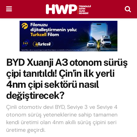
BYD Xuanji A3 otonom sürüş
çipi tanıtıldı! Çin’in ilk yerli
4nm çipi sektörü nasıl
değiştirecek?
Çinli otomotiv devi BYD, Seviye 3 ve Seviye 4
otonom sürüş yeteneklerine sahip tamamen
kendi üretimi olan 4nm akıllı sürüş çipini seri
üretime geçirdi.