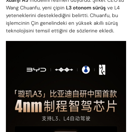
Xuanji A3
modelini resmen duyurdu. Şirket CEO’su
Wang Chuanfu, yeni çipin
L3 otonom sürüş
ve L4
yeteneklerini desteklediğini belirtti. Chuanfu, bu
işlemcinin Çin genelindeki en yüksek akıllı sürüş
teknolojisini temsil ettiğini de sözlerine ekledi.