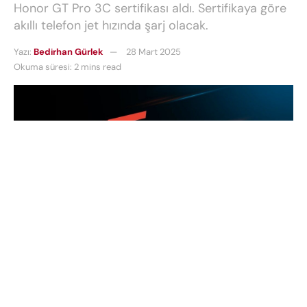
Honor GT Pro 3C sertifikası aldı. Sertifikaya göre
akıllı telefon jet hızında şarj olacak.
Yazı:
Bedirhan Gürlek
28 Mart 2025
Okuma süresi: 2 mins read
Honor
, performans odaklı akıllı telefonlarıyla
adından söz ettiren bir marka olmaya devam
ediyor. Son sertifikasyon sızıntıları, markanın yeni
nesil güçlü telefonu
Honor GT Pro
üzerinde