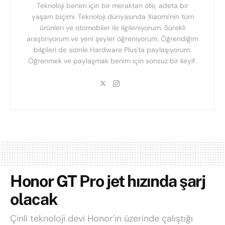
Teknoloji benim için bir meraktan öte, adeta bir
yaşam biçimi. Teknoloji dünyasında Xiaomi'nin tüm
ürünleri ve otomobiler ile ilgileniyorum. Sürekli
araştırıyorum ve yeni şeyler öğreniyorum. Öğrendiğim
bilgileri de sizinle Hardware Plus'ta paylaşıyorum.
Öğrenmek ve paylaşmak benim için sonsuz bir keyif.
Honor GT Pro jet hızında şarj
olacak
Çinli teknoloji devi Honor'ın üzerinde çalıştığı