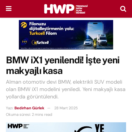
BMW iX1 yenilendi! İşte yeni
makyajlı kasa
Alman otomotiv devi BMW, elektrikli SUV modeli
olan BMW iX1 modelini yeniledi. Yeni makyajlı kasa
yollarda görüntülendi.
Yazı:
Bedirhan Gürlek
28 Mart 2025
Okuma süresi: 2 mins read