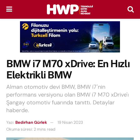
BMW i7 M70 xDrive: En Hızlı
Elektrikli BMW
Alman otomotiv devi BMW, BMW i7'nin
performans versiyonu olan BMW i7 M70 xDrive'ı
Şangay otomotiv fuarında tanıttı. Detaylar
haberde.
Yazı:
Bedirhan Gürlek
19 Nisan 2023
Okuma süresi: 2 mins read