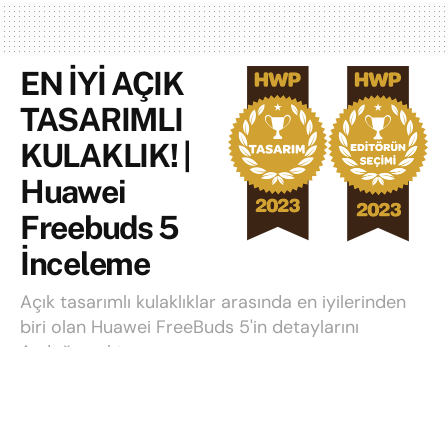
EN İYİ AÇIK
TASARIMLI
KULAKLIK! |
Huawei
Freebuds 5
İnceleme
Açık tasarımlı kulaklıklar arasında en iyilerinden
biri olan Huawei FreeBuds 5'in detaylarını
Aydoğan aktarıyor.
Yazı:
Aydoğan Aykanat
19 Nisan 2023
Okuma süresi: 3 mins read