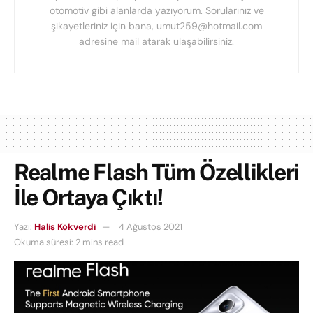
otomotiv gibi alanlarda yazıyorum. Sorularınız ve
şikayetleriniz için bana,
umut259@hotmail.com
adresine mail atarak ulaşabilirsiniz.
Realme Flash Tüm Özellikleri
İle Ortaya Çıktı!
Yazı:
Halis Kökverdi
4 Ağustos 2021
Okuma süresi: 2 mins read