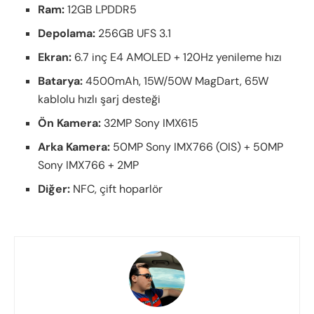
Ram:
12GB LPDDR5
Depolama:
256GB UFS 3.1
Ekran:
6.7 inç E4 AMOLED + 120Hz yenileme hızı
Batarya:
4500mAh, 15W/50W MagDart, 65W
kablolu hızlı şarj desteği
Ön Kamera:
32MP Sony IMX615
Arka Kamera:
50MP Sony IMX766 (OIS) + 50MP
Sony IMX766 + 2MP
Diğer:
NFC, çift hoparlör