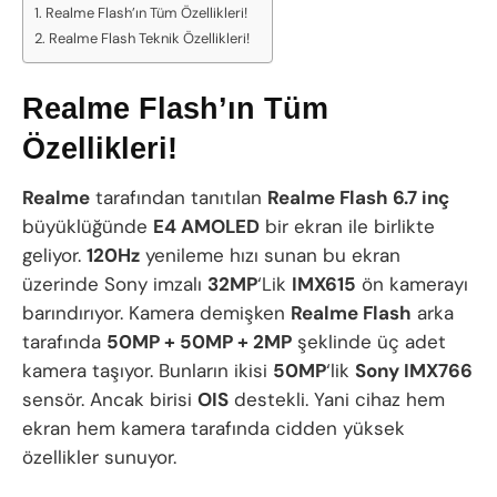
Realme Flash’ın Tüm Özellikleri!
Realme Flash Teknik Özellikleri!
Realme Flash’ın Tüm
Özellikleri!
Realme
tarafından tanıtılan
Realme Flash 6.7 inç
büyüklüğünde
E4 AMOLED
bir ekran ile birlikte
geliyor.
120Hz
yenileme hızı sunan bu ekran
üzerinde Sony imzalı
32MP
‘Lik
IMX615
ön kamerayı
barındırıyor. Kamera demişken
Realme Flash
arka
tarafında
50MP + 50MP + 2MP
şeklinde üç adet
kamera taşıyor. Bunların ikisi
50MP
‘lik
Sony IMX766
sensör. Ancak birisi
OIS
destekli. Yani cihaz hem
ekran hem kamera tarafında cidden yüksek
özellikler sunuyor.