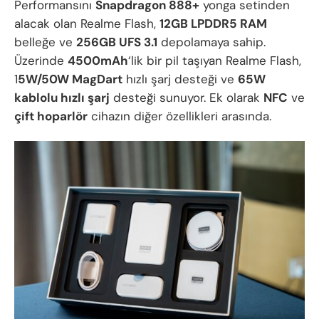
Performansını
Snapdragon 888+
yonga setinden
alacak olan Realme Flash,
12GB LPDDR5 RAM
belleğe ve
256GB UFS 3.1
depolamaya sahip.
Üzerinde
4500mAh
‘lik bir pil taşıyan Realme Flash,
1
5W/50W MagDart
hızlı şarj desteği ve
65W
kablolu hızlı şarj
desteği sunuyor. Ek olarak
NFC
ve
çift hoparlör
cihazın diğer özellikleri arasında.