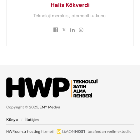
Halis Kökverdi
Teknoloji meraklısı, otomobil tutkunu.
Copyright © 2025,
EMY Medya
Künye
İletişim
HWP.com.tr
hosting
hizmeti
tarafından verilmektedir.