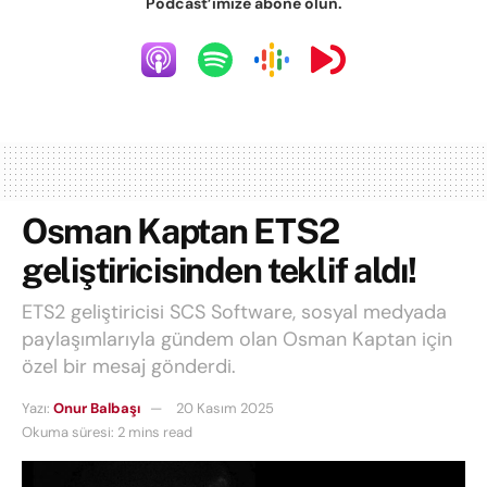
Podcast’imize abone olun.
Osman Kaptan ETS2
geliştiricisinden teklif aldı!
ETS2 geliştiricisi SCS Software, sosyal medyada
paylaşımlarıyla gündem olan Osman Kaptan için
özel bir mesaj gönderdi.
Yazı:
Onur Balbaşı
20 Kasım 2025
Okuma süresi: 2 mins read