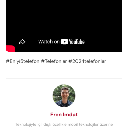
#Eniyi5telefon #Telefonlar #2024telefonlar
Eren İmdat
Teknolojiyle içli dışlı, özellikle mobil teknolojiler üzerine