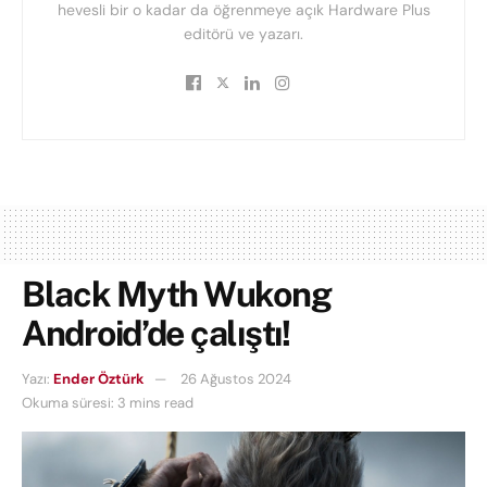
hevesli bir o kadar da öğrenmeye açık Hardware Plus
editörü ve yazarı.
Black Myth Wukong
Android’de çalıştı!
Yazı:
Ender Öztürk
26 Ağustos 2024
Okuma süresi: 3 mins read