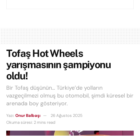
Tofaş Hot Wheels
yarışmasının şampiyonu
oldu!
Bir Tofaş düşünün… Türkiye’de yolların
vazgeçilmezi olmuş bu otomobil, şimdi küresel bir
arenada boy gösteriyor.
Yazı:
Onur Balbaşı
26 Ağustos 2025
Okuma süresi: 2 mins read