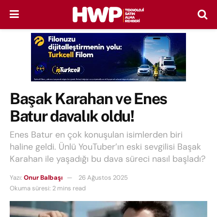
Başak Karahan ve Enes
Batur davalık oldu!
Enes Batur en çok konuşulan isimlerden biri
haline geldi. Ünlü YouTuber’ın eski sevgilisi Başak
Karahan ile yaşadığı bu dava süreci nasıl başladı?
Yazı:
Onur Balbaşı
26 Ağustos 2025
Okuma süresi: 2 mins read