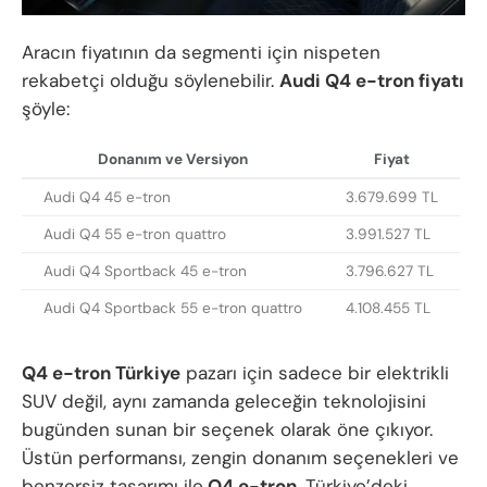
Aracın fiyatının da segmenti için nispeten
rekabetçi olduğu söylenebilir.
Audi Q4 e-tron fiyatı
şöyle:
Donanım ve Versiyon
Fiyat
Audi Q4 45 e-tron
3.679.699 TL
Audi Q4 55 e-tron quattro
3.991.527 TL
Audi Q4 Sportback 45 e-tron
3.796.627 TL
Audi Q4 Sportback 55 e-tron quattro
4.108.455 TL
Q4 e-tron Türkiye
pazarı için sadece bir elektrikli
SUV değil, aynı zamanda geleceğin teknolojisini
bugünden sunan bir seçenek olarak öne çıkıyor.
Üstün performansı, zengin donanım seçenekleri ve
benzersiz tasarımı ile
Q4 e-tron
, Türkiye’deki