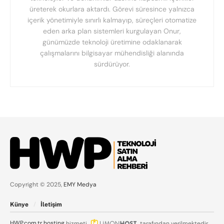
üreterek okurlara aktardı. Görevi süresince yalnızca
içerik yönetimiyle sınırlı kalmayıp, süreçleri otomatize
eden arka plan sistemleri kurgulayan Onur,
günümüzde teknoloji üretimine odaklanarak
çalışmalarını bilgisayar mühendisliği alanında
sürdürüyor.
Copyright © 2025,
EMY Medya
Künye
İletişim
HWP.com.tr
hosting
hizmeti
tarafından verilmektedir.