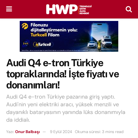
Audi Q4 e-tron Türkiye
topraklarında! İşte fiyatı ve
donanımları!
Audi Q4 e-tron Türkiye pazarına giriş yaptı.
Audi'nin yeni elektriki aracı, yüksek menzili ve
dayanıklı bataryasının yanında lüks donanımıyla
da iddialı.
Yazı:
Onur Balbaşı
9 Eylül 2024
Okuma süresi: 3 mins read