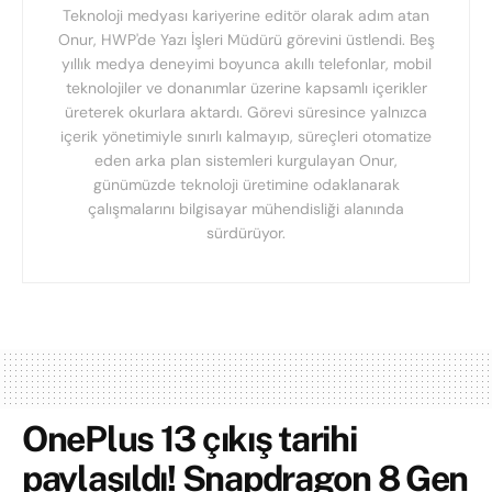
Teknoloji medyası kariyerine editör olarak adım atan
Onur, HWP'de Yazı İşleri Müdürü görevini üstlendi. Beş
yıllık medya deneyimi boyunca akıllı telefonlar, mobil
teknolojiler ve donanımlar üzerine kapsamlı içerikler
üreterek okurlara aktardı. Görevi süresince yalnızca
içerik yönetimiyle sınırlı kalmayıp, süreçleri otomatize
eden arka plan sistemleri kurgulayan Onur,
günümüzde teknoloji üretimine odaklanarak
çalışmalarını bilgisayar mühendisliği alanında
sürdürüyor.
OnePlus 13 çıkış tarihi
paylaşıldı! Snapdragon 8 Gen