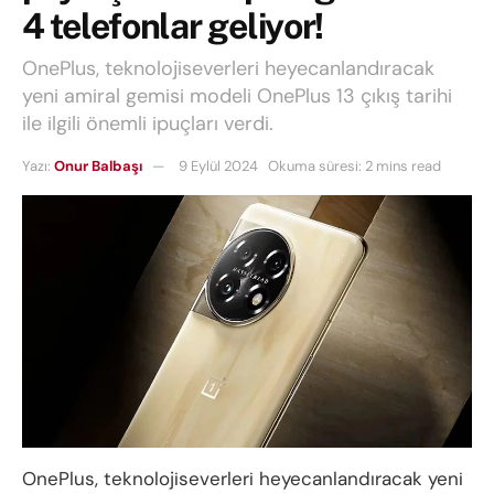
4 telefonlar geliyor!
OnePlus, teknolojiseverleri heyecanlandıracak
yeni amiral gemisi modeli OnePlus 13 çıkış tarihi
ile ilgili önemli ipuçları verdi.
Yazı:
Onur Balbaşı
9 Eylül 2024
Okuma süresi: 2 mins read
OnePlus, teknolojiseverleri heyecanlandıracak yeni