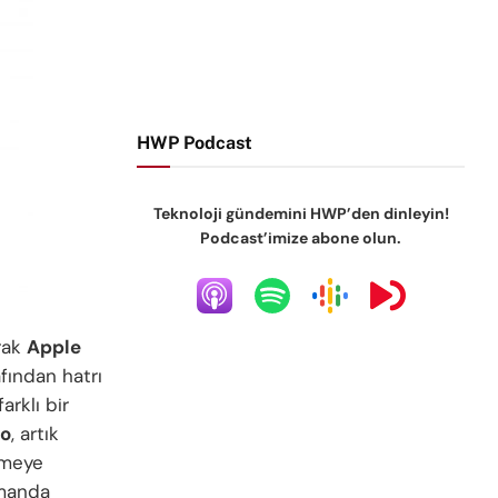
HWP Podcast
Teknoloji gündemini HWP’den dinleyin!
Podcast’imize abone olun.
arak
Apple
fından hatrı
arklı bir
io
, artık
ermeye
amanda