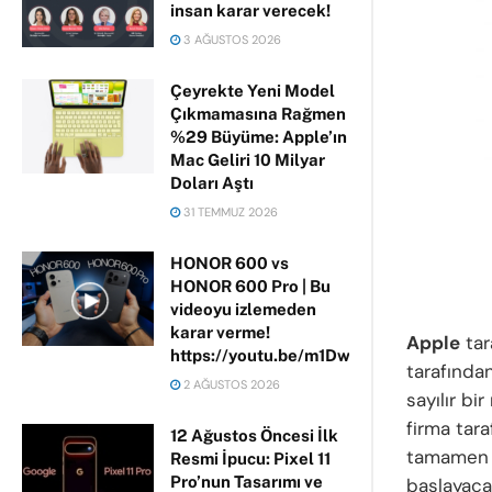
insan karar verecek!
3 AĞUSTOS 2026
Çeyrekte Yeni Model
Çıkmamasına Rağmen
%29 Büyüme: Apple’ın
Mac Geliri 10 Milyar
Doları Aştı
31 TEMMUZ 2026
HONOR 600 vs
HONOR 600 Pro | Bu
videoyu izlemeden
karar verme!
Apple
tar
https://youtu.be/m1DwhP3lPCM
tarafında
2 AĞUSTOS 2026
sayılır bi
firma tar
12 Ağustos Öncesi İlk
tamame
Resmi İpucu: Pixel 11
Pro’nun Tasarımı ve
başlayaca