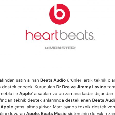
afından satın alınan
Beats Audio
ürünleri artık teknik ol
n desteklenecek. Kurucuları
Dr Dre ve Jimmy Lovine
tara
r mebla ile
Apple
‘ a satılan ve bu zamana kadar dışarıdan f
afından teknik destek anlamında desteklenen
Beats Aud
n
Apple
çatısı altına giriyor. Mart ayında teknik destek v
ğını duyuran
Apple, Beats Music
sisteminin de yakın z