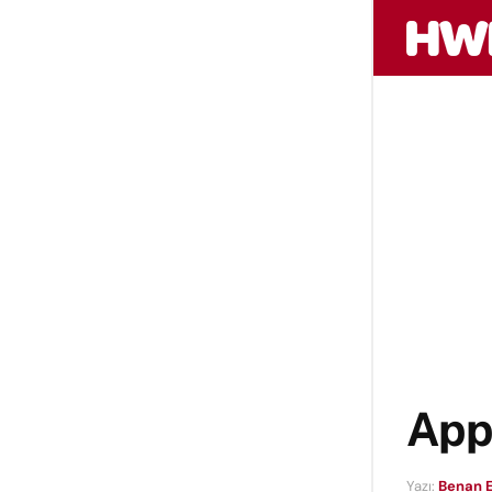
Appl
Yazı:
Benan 