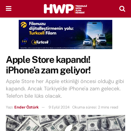
Apple Store kapandı!
iPhone’a zam geliyor!
Apple Store her Apple etkinliği öncesi olduğu gibi
kapandı. Ancak Türkiye'de iPhone'a zam gelecek.
Telefon bile lüks olacak.
Yazı:
Ender Öztürk
9 Eylül 2024
Okuma süresi: 2 mins read