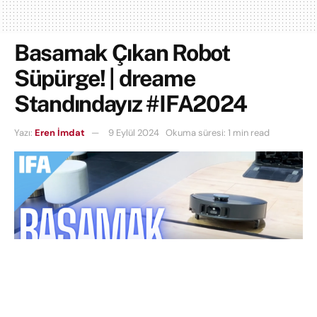
Basamak Çıkan Robot
Süpürge! | dreame
Standındayız #IFA2024
Yazı:
Eren İmdat
9 Eylül 2024
Okuma süresi: 1 min read
Akıllı robot süpürge, dikey süpürge denilince akla