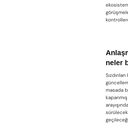
ekosistemi
görüşmel
kontroller
Anlaşm
neler 
Sızdırılan
güncellem
masada bı
kapanmış 
arayışında
sürülece
geçileceğ