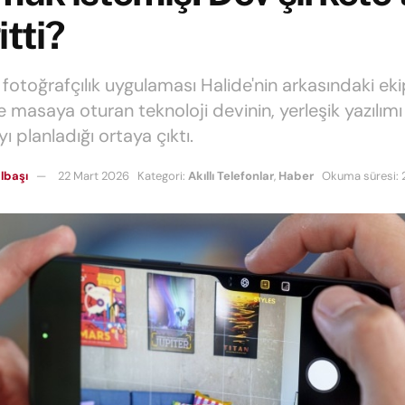
itti?
 fotoğrafçılık uygulaması Halide'nin arkasındaki ek
le masaya oturan teknoloji devinin, yerleşik yazılım
 planladığı ortaya çıktı.
lbaşı
22 Mart 2026
Kategori:
Akıllı Telefonlar
,
Haber
Okuma süresi: 