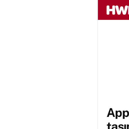
Appl
taşı