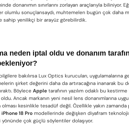
nde donanımın sınırlarını zorlayan araçlarıyla biliniyor. E
er olumlu sonuçlansaydı, muhtemelen bugün çok daha 
e sahip yenilikçi bir arayüz görebilirdik.
a neden iptal oldu ve donanım tarafı
bekleniyor?
 bilgilere bakılırsa Lux Optics kurucuları, uygulamalarına 
elerin şirket değerini daha da artıracağına inanarak bu de
raktı. Böylece
Apple
tarafının yazılım odaklı bu kestirme
oldu. Ancak markanın yeni nesil lens donanımlarına uygun
 olması kesinlikle tesadüf değil. Özellikle yakın zamanda
k
iPhone 18 Pro
modellerinde değişken diyafram teknoloji
i yönünde çok güçlü söylentiler dolaşıyor.