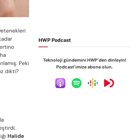
yetenekleri
kadar
HWP Podcast
ertino
aha
Teknoloji gündemini HWP’den dinleyin!
nlamış. Peki
Podcast’imize abone olun.
z dikti?
la
ştirdi.
dığı
Halide