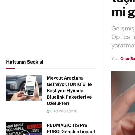
mi g
Gelişmiş
Optics i
yaratmayı
Yazı:
Onur Ba
Haftanın Seçkisi
Mevcut Araçlara
Gelmiyor, IONIQ 6 ile
Başlıyor: Hyundai
Bluelink Paketleri ve
Özellikleri
6 AĞUSTOS 2026
REDMAGIC 11S Pro
PUBG, Genshin Impact