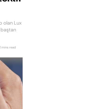
ip olan Lux
ı baştan
2 mins read