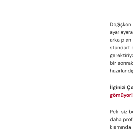
Değişken d
ayarlayar
arka plan 
standart 
gerektiri
bir sonra
hazırlandığ
İlginizi Ç
gömüyor! 
Peki siz 
daha prof
kısmında b