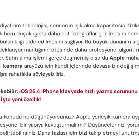
iyafram teknolojisi, sensörün ışık alma kapasitesini fizik
ak hem düşük ışıkta daha net fotoğraflar çekilmesini hem
bulanıklığı elde edilmesini sağlıyor. Bu büyük donanım sı
deklanşör mantığının ötesinde daha profesyonel algoritm
yor. Satın alma işlemi gerçekleşmemiş olsa da
Apple
mühen
ki
kamera
arayüzü için kendi içlerinde devasa bir değişi
ını rahatlıkla söyleyebiliriz.
ekebilir:
iOS 26.4 iPhone klavyede hızlı yazma sorununu 
İşte yeni özellik!
bu konuda ne düşünüyorsunuz? Apple yerleşik kamera uy
esyonel bir yapıya kavuşturmalı mı? Düşüncelerinizi yoru
elirtebilirsiniz. Daha fazlası için bizi takip etmeyi unutm