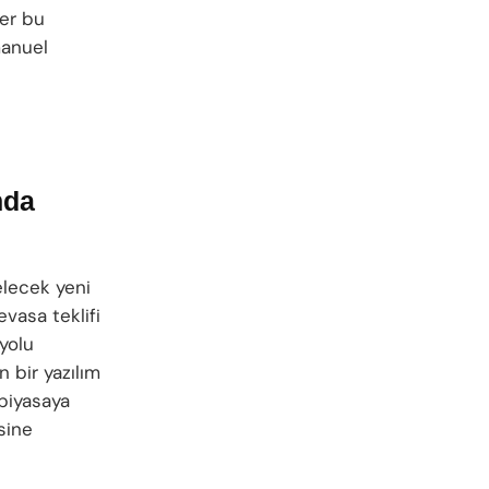
ğer bu
manuel
nda
gelecek yeni
vasa teklifi
 yolu
 bir yazılım
 piyasaya
sine