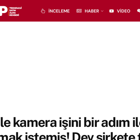
İNCELEME
HABER
VIDEO
e kamera işini bir adım il
mak istemiş! Dev şirkete 