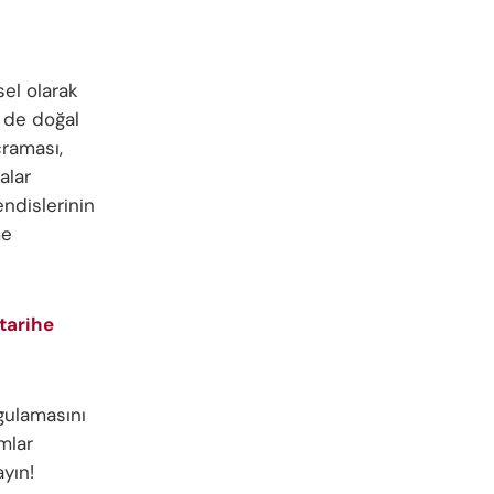
sel olarak
 de doğal
çraması,
alar
dislerinin
me
tarihe
gulamasını
mlar
ayın!