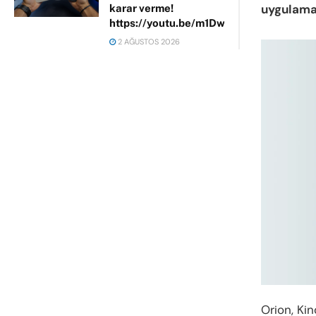
uygulama
karar verme!
https://youtu.be/m1DwhP3lPCM
2 AĞUSTOS 2026
Orion, Kin