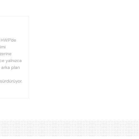
, HWP'de
imi
üzerine
nce yalnızca
n arka plan
 sürdürüyor.