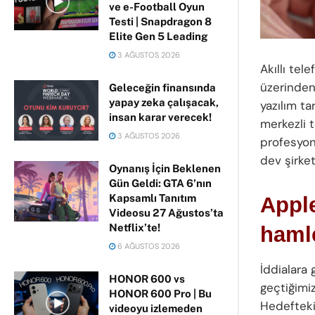
ve e-Football Oyun
Testi | Snapdragon 8
Elite Gen 5 Leading
3 AĞUSTOS 2026
Akıllı tel
üzerinden
Geleceğin finansında
yapay zeka çalışacak,
yazılım ta
insan karar verecek!
merkezli 
3 AĞUSTOS 2026
profesyon
dev şirket
Oynanış İçin Beklenen
Gün Geldi: GTA 6’nın
Kapsamlı Tanıtım
Appl
Videosu 27 Ağustos’ta
Netflix’te!
haml
6 AĞUSTOS 2026
İddialara
HONOR 600 vs
geçtiğimiz
HONOR 600 Pro | Bu
Hedefteki
videoyu izlemeden