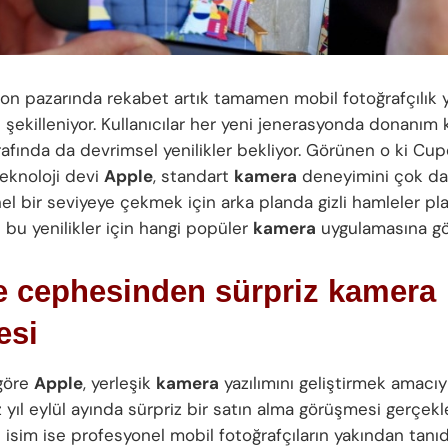
efon pazarında rekabet artık tamamen mobil fotoğrafçılık 
 şekilleniyor. Kullanıcılar her yeni jenerasyonda donanım 
rafında da devrimsel yenilikler bekliyor. Görünen o ki Cup
teknoloji devi
Apple
, standart
kamera
deneyimini çok d
el bir seviyeye çekmek için arka planda gizli hamleler pla
 bu yenilikler için hangi popüler
kamera
uygulamasına gö
e cephesinden sürpriz kamera
esi
 göre
Apple
, yerleşik
kamera
yazılımını geliştirmek amacıy
 yıl eylül ayında sürpriz bir satın alma görüşmesi gerçekle
 isim ise profesyonel mobil fotoğrafçıların yakından tanı