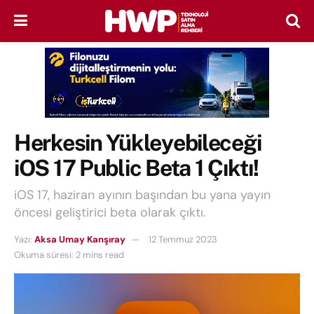
Herkesin Yükleyebileceği
iOS 17 Public Beta 1 Çıktı!
iOS 17, haziran ayının başından bu yana yayın
öncesi geliştirici beta olarak çıktı.
Yazı:
Aksa Umay Kanşıray
12 Temmuz 2023
Okuma süresi: 2 mins read