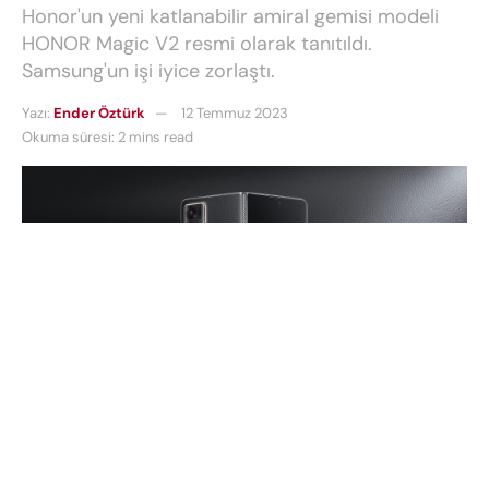
Honor'un yeni katlanabilir amiral gemisi modeli
HONOR Magic V2 resmi olarak tanıtıldı.
Samsung'un işi iyice zorlaştı.
Yazı:
Ender Öztürk
12 Temmuz 2023
Okuma süresi: 2 mins read
HONOR, Çin’de yeni amiral gemisi katlanabilir akıllı
telefon modeli olan HONOR Magic V2 modelini