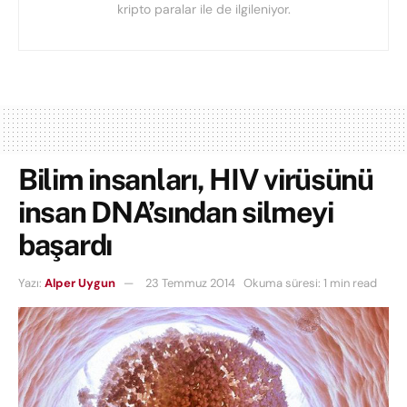
kripto paralar ile de ilgileniyor.
Bilim insanları, HIV virüsünü
insan DNA’sından silmeyi
başardı
Yazı:
Alper Uygun
23 Temmuz 2014
Okuma süresi: 1 min read