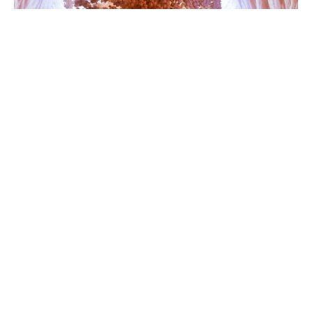
HIV
Bilim insanlarından uzun zamandır beklenen
gelişme nihayet geldi. Bilimdeki bu başarı ile HIV
virüsü kurbanı insanlar için potansiyel tedavi olan
yöntem ile insan DNA’sından virüs silinebiliyor. Peki
böyle bir şey nasıl mümkün olur?
HIV virüsü silindi
Araştırmacılar, laboratuvarda kullanılan DNA- kesici