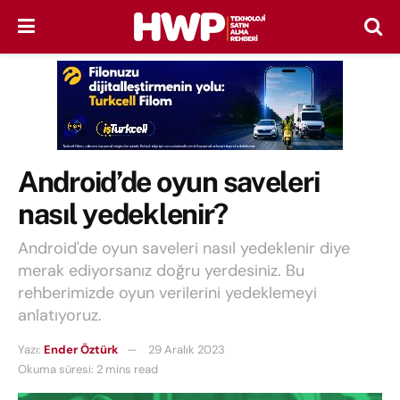
Android’de oyun saveleri
nasıl yedeklenir?
Android'de oyun saveleri nasıl yedeklenir diye
merak ediyorsanız doğru yerdesiniz. Bu
rehberimizde oyun verilerini yedeklemeyi
anlatıyoruz.
Yazı:
Ender Öztürk
29 Aralık 2023
Okuma süresi: 2 mins read