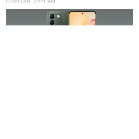
Okuma süresi: 2 mins read
Vivo, son teknoloji akıllı telefonunu tanıtarak
Meksika pazarındaki etkileyici varlığını sürdürüyor.
Şirket, V serisindeki önceki modelin başarısının
ardından bir sonraki adımını atarak Vivo V30 Lite
moldeini duyurdu. Bu yeni cihaz, önceki neslin
başarısını devralan ve Meksika’da büyük beğeni
toplayan V29 Lite’ın halefi olarak dikkat çekiyor.
500 dolarlık bu telefona gelin yakından bakalım.