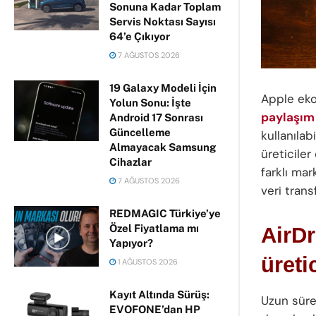
Sonuna Kadar Toplam
Servis Noktası Sayısı
64’e Çıkıyor
7 AĞUSTOS 2026
19 Galaxy Modeli İçin
Apple eko
Yolun Sonu: İşte
paylaşım 
Android 17 Sonrası
Güncelleme
kullanıla
Almayacak Samsung
üreticile
Cihazlar
farklı mar
7 AĞUSTOS 2026
veri trans
REDMAGIC Türkiye’ye
Özel Fiyatlama mı
AirDr
Yapıyor?
üreti
1 AĞUSTOS 2026
Kayıt Altında Sürüş:
Uzun sür
EVOFONE’dan HP