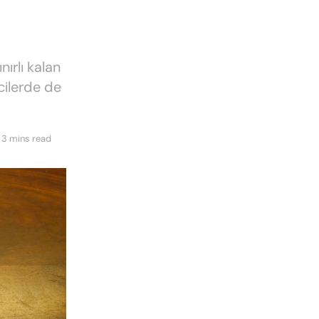
ırlı kalan
cilerde de
 3 mins read