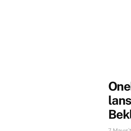
OneP
lans
Bekl
7 Mayıs't