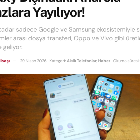
zlara Yayılıyor!
adar sadece Google ve Samsung ekosistemiyle sın
mler arası dosya transferi, Oppo ve Vivo gibi üreti
e geliyor.
lbaşı
29 Nisan 2026
Kategori:
Akıllı Telefonlar
,
Haber
Okuma süresi: