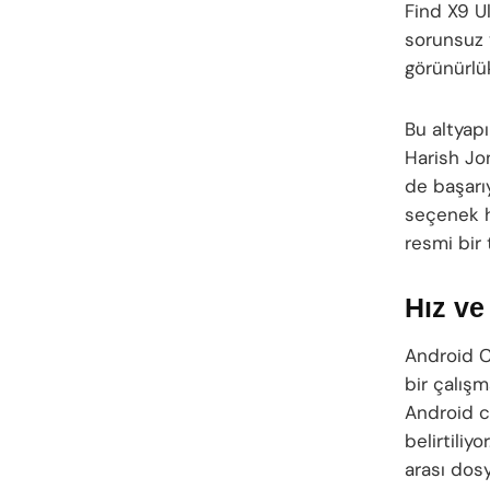
Find X9 Ul
sorunsuz v
görünürlük
Bu altyapı
Harish Jo
de başarı
seçenek 
resmi bir 
Hız ve
Android Ce
bir çalışm
Android c
belirtili
arası dosy