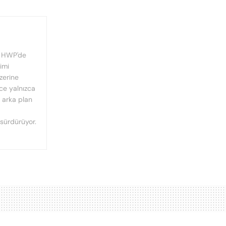
, HWP'de
imi
üzerine
nce yalnızca
n arka plan
 sürdürüyor.