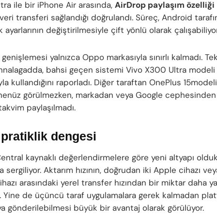
tra ile bir iPhone Air arasında,
AirDrop paylaşım özelliği
eri transferi sağlandığı doğrulandı. Süreç, Android tarafı
 ayarlarının değiştirilmesiyle çift yönlü olarak çalışabiliyor
 genişlemesi yalnızca Oppo markasıyla sınırlı kalmadı. Tek
nnalagadda, bahsi geçen sistemi Vivo X300 Ultra modeli
yla kullandığını raporladı. Diğer taraftan OnePlus 15mode
henüz görülmezken, markadan veya Google cephesinden 
takvim paylaşılmadı.
 pratiklik dengesi
ntral kaynaklı değerlendirmelere göre yeni altyapı oldukç
a sergiliyor. Aktarım hızının, doğrudan iki Apple cihazı veya
ihazı arasındaki yerel transfer hızından bir miktar daha 
yor. Yine de üçüncü taraf uygulamalara gerek kalmadan pla
a gönderilebilmesi büyük bir avantaj olarak görülüyor.