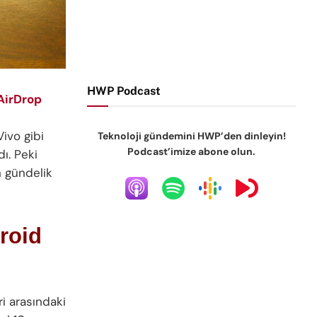
HWP Podcast
AirDrop
ivo gibi
Teknoloji gündemini HWP’den dinleyin!
Podcast’imize abone olun.
ı. Peki
ın gündelik
roid
ri arasındaki