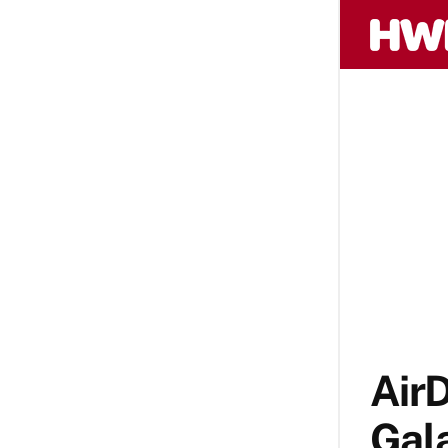
AirD
Gala