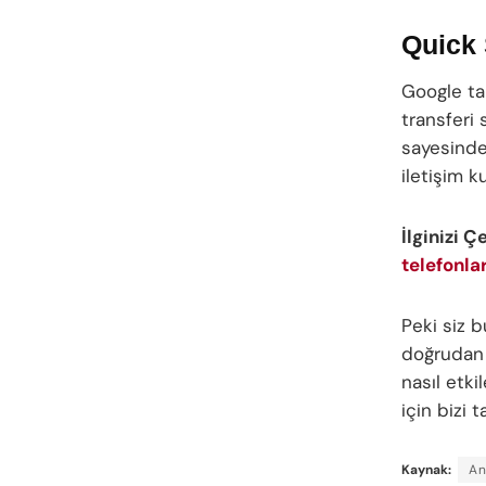
Quick 
Google tar
transferi
sayesinde
iletişim k
İlginizi Ç
telefonla
Peki siz 
doğrudan 
nasıl etki
için bizi
Kaynak:
An