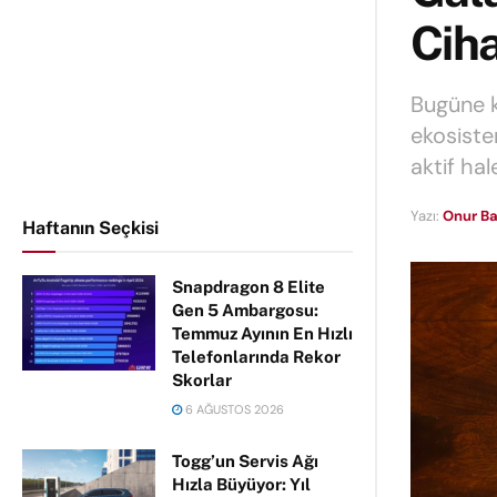
Ciha
Bugüne k
ekosiste
aktif hal
Yazı:
Onur Ba
Haftanın Seçkisi
Snapdragon 8 Elite
Gen 5 Ambargosu:
Temmuz Ayının En Hızlı
Telefonlarında Rekor
Skorlar
6 AĞUSTOS 2026
Togg’un Servis Ağı
Hızla Büyüyor: Yıl