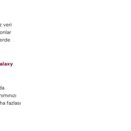
z veri
onlar
lerde
Galaxy
da
ımınızı
ha fazlası