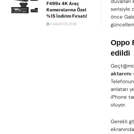
duvarları 
F499x 4K Araç
serisiyle
Kameralarına Özel
önce Gala
%15 İndirim Fırsatı!
güncellem
3 AĞUSTOS 2026
Oppo F
edildi
Geçtiğimi
aktarımı
Telefonun 
anlatan ye
iPhone ta
oluyor.
Gerekli g
ekranındak