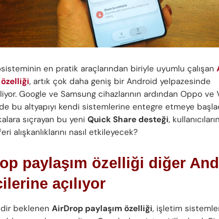
sisteminin en pratik araçlarından biriyle uyumlu çalışan
özelliği
, artık çok daha geniş bir Android yelpazesinde
biliyor. Google ve Samsung cihazlarının ardından Oppo ve V
r de bu altyapıyı kendi sistemlerine entegre etmeye başlad
kalara sıçrayan bu yeni
Quick Share desteği
, kullanıcılar
feri alışkanlıklarını nasıl etkileyecek?
op paylaşım özelliği diğer And
cilerine açılıyor
edir beklenen
AirDrop paylaşım özelliği
, işletim sistemle