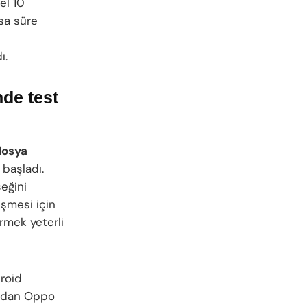
el 10
ısa süre
ı.
nde test
dosya
başladı.
ceğini
eşmesi için
rmek yeterli
droid
dından Oppo