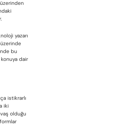
üzerinden
ndaki
.
noloji yazarı
 üzerinde
linde bu
konuya dair
a istikrarlı
 iki
yavaş olduğu
tformlar