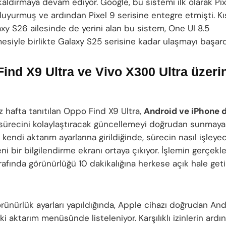
kaldırmaya devam ediyor. Google, bu sistemi ilk olarak Pix
 duyurmuş ve ardından Pixel 9 serisine entegre etmişti. K
xy S26 ailesinde de yerini alan bu sistem, One UI 8.5
esiyle birlikte Galaxy S25 serisine kadar ulaşmayı başard
ind X9 Ultra ve Vivo X300 Ultra üzeri
z hafta tanıtılan Oppo Find X9 Ultra,
Android ve iPhone 
sürecini kolaylaştıracak güncellemeyi doğrudan sunmaya 
kendi aktarım ayarlarına girildiğinde, sürecin nasıl işleye
ni bir bilgilendirme ekranı ortaya çıkıyor. İşlemin gerçekl
rafında görünürlüğü 10 dakikalığına herkese açık hale geti
örünürlük ayarları yapıldığında, Apple cihazı doğrudan An
i aktarım menüsünde listeleniyor. Karşılıklı izinlerin ar