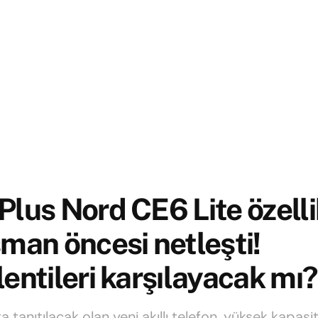
lus Nord CE6 Lite özelli
man öncesi netleşti!
entileri karşılayacak mı?
a tanıtılacak olan yeni akıllı telefon, yüksek kapasit