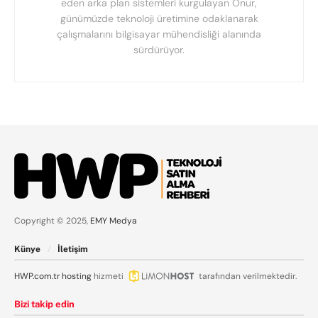
eden arka plan sistemleri kurgulayan Onur,
günümüzde teknoloji üretimine odaklanarak
çalışmalarını bilgisayar mühendisliği alanında
sürdürüyor.
Copyright © 2025,
EMY Medya
Künye
İletişim
HWP.com.tr
hosting
hizmeti
tarafından verilmektedir.
Bizi takip edin