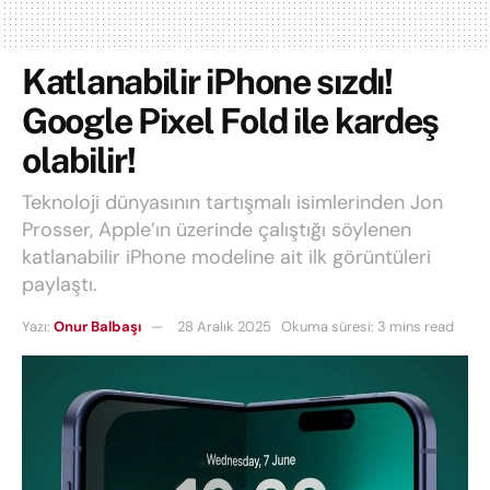
Katlanabilir iPhone sızdı!
Google Pixel Fold ile kardeş
olabilir!
Teknoloji dünyasının tartışmalı isimlerinden Jon
Prosser, Apple’ın üzerinde çalıştığı söylenen
katlanabilir iPhone modeline ait ilk görüntüleri
paylaştı.
Yazı:
Onur Balbaşı
28 Aralık 2025
Okuma süresi: 3 mins read