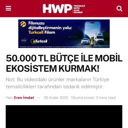
50.000 TL BÜTÇE İLE MOBİL
EKOSİSTEM KURMAK!
Not: Bu videodaki ürünler markaların Türkiye
temsilcilikleri tarafından tedarik edilmiştir.
Yazı:
Eren İmdat
28 Aralık 2025
Okuma süresi: 2 mins read