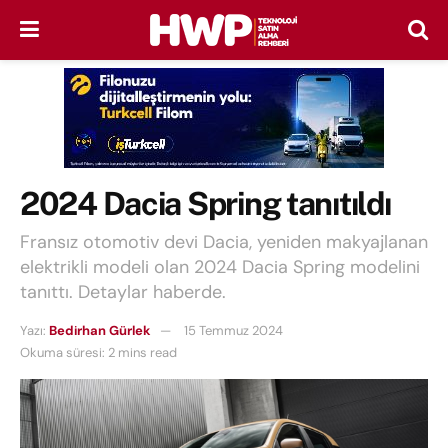
2024 Dacia Spring tanıtıldı
Fransız otomotiv devi Dacia, yeniden makyajlanan
elektrikli modeli olan 2024 Dacia Spring modelini
tanıttı. Detaylar haberde.
Yazı:
Bedirhan Gürlek
15 Temmuz 2024
Okuma süresi: 2 mins read