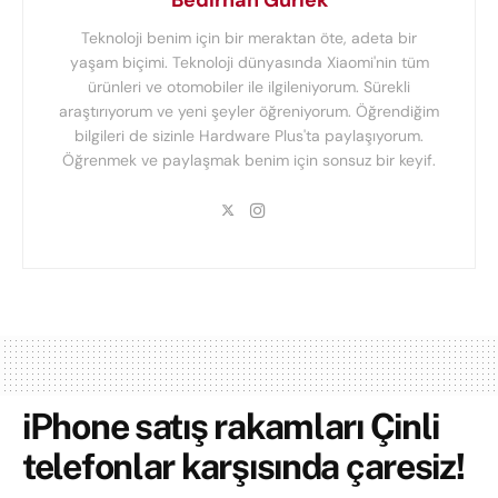
Bedirhan Gürlek
Teknoloji benim için bir meraktan öte, adeta bir
yaşam biçimi. Teknoloji dünyasında Xiaomi'nin tüm
ürünleri ve otomobiler ile ilgileniyorum. Sürekli
araştırıyorum ve yeni şeyler öğreniyorum. Öğrendiğim
bilgileri de sizinle Hardware Plus'ta paylaşıyorum.
Öğrenmek ve paylaşmak benim için sonsuz bir keyif.
iPhone satış rakamları Çinli
telefonlar karşısında çaresiz!