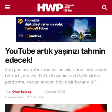
YouTube artık yaşınızı tahmin
edecek!
Son günlerde YouTube kullanıcıları arasında büyük
bir tartışma var. Peki, dünyanın en büyük video
platformu neden aniden böyle bir karar aldı?
Yazı:
Onur Balbaşı
14 Ağustos 2025
Okuma süresi: 2 mins read