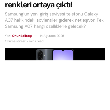
renkleri ortaya çıktı!
Samsung’un yeni giriş seviyesi telefonu Galaxy
A07 hakkındaki söylentiler giderek netleşiyor. Peki
Samsung A07 hangi özelliklerle gelecek?
Yazı:
Onur Balbaşı
14 Ağustos 2025
Okuma süresi: 2 mins read
Samsung’un yeni giriş seviyesi telefonu
Galaxy